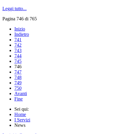
Leggi tutto...
Pagina 746 di 765
Inizio
Indietro
741
742
743
744
745
746
747
748
749
750
Avanti
Fine
Sei qui:
Home
I Servizi
News