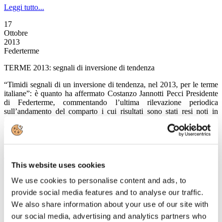
Leggi tutto...
17
Ottobre
2013
Federterme
TERME 2013: segnali di inversione di tendenza
“Timidi segnali di un inversione di tendenza, nel 2013, per le terme
italiane”: è quanto ha affermato Costanzo Jannotti Pecci Presidente
di Federterme, commentando l’ultima rilevazione periodica
sull’andamento del comparto i cui risultati sono stati resi noti in
occasione della nuova edizione di Thermalia, il Salone del Turismo
Termale in corso oggi e domani a Rimini, organizzato da TTG Italia
in collaborazione con la stessa Federterme.
Leggi tutto...
This website uses cookies
17
We use cookies to personalise content and ads, to
Ottobre
2013
provide social media features and to analyse our traffic.
Associazione Italiana Confindustria Alberghi
We also share information about your use of our site with
VALORE TURISMO, finalmente
our social media, advertising and analytics partners who