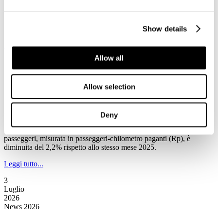
(Associazione Nazionale Operatori Veicoli Ricreazionali e Articoli
per Campeggio), condotta su 52 concessionari affiliati, il comparto
sta intercettando una nuova tipologia di clientela, ridefinendo i
profili di consumo per la stagione estiva 2026.
Show details
Leggi tutto...
Allow all
6
Luglio
2026
Allow selection
News 2026
IATA: a maggio la domanda totale di trasporto aereo passeggeri è
diminuita del 2,2% rispetto allo stesso mese del 2025
Deny
Secondo la Iata a maggio la domanda totale di trasporto aereo
passeggeri, misurata in passeggeri-chilometro paganti (Rp), è
diminuita del 2,2% rispetto allo stesso mese 2025.
Leggi tutto...
3
Luglio
2026
News 2026