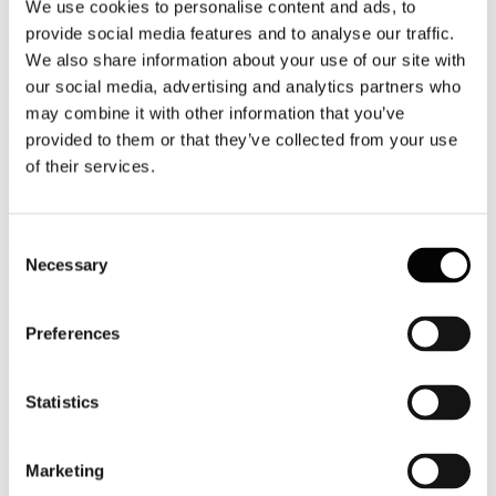
We use cookies to personalise content and ads, to
Leggi tutto...
provide social media features and to analyse our traffic.
6
We also share information about your use of our site with
Luglio
our social media, advertising and analytics partners who
2026
may combine it with other information that you’ve
News 2026
provided to them or that they’ve collected from your use
Facile.it/Emg: cala la richiesta di finanziamenti per i viaggi
of their services.
Più di 28 milioni di italiani hanno intenzione di concedersi una
vacanza quest’anno e non mancano le famiglie che, per far pesare il
meno possibile sui budget mensili il costo del viaggio, scelgono di
Consent
ricorrere ad un prestito personale.
Necessary
Selection
Leggi tutto...
6
Preferences
Luglio
2026
News 2026
Statistics
Assocamp: il turismo itinerante un’alternativa sempre più allettante
Il turismo itinerante si consolida come una delle principali alternative
Marketing
alla ricettività tradizionale. Secondo l’ultima indagine di Assocamp