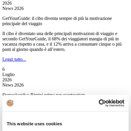
2026
News 2026
GetYourGuide: il cibo diventa sempre di più la motivazione
principale del viaggio
Il cibo è diventato una delle principali motivazioni di viaggio e
secondo GetYourGuide, il 68% dei viaggiatori mangia di più in
vacanza rispetto a casa, e il 12% arriva a consumare cinque o più
pasti al giorno quando è all’estero.
Leggi tutto...
6
Luglio
2026
News 2026
Demoskopika: Rimini prima per overtourism
È Rimini a salire sul gradino più alto del podio nell’overtourism
italiano.Quest’anno secondo l’osservatorio di Demoskopika, la
popolare località romagnola primeggia con 17mila presenze
turistiche per km quadrato, un valore che rappresenta una delle
This website uses cookies
concentrazioni urbane più elevate in assoluto.