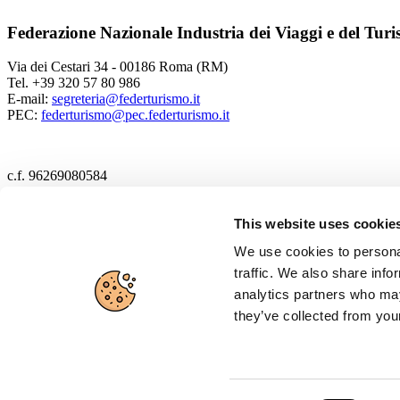
Federazione Nazionale Industria dei Viaggi e del Tur
Via dei Cestari 34 - 00186 Roma (RM)
Tel. +39 320 57 80 986
E-mail:
segreteria@federturismo.it
PEC:
federturismo@pec.federturismo.it
c.f. 96269080584
2017 Federturismo
This website uses cookie
We use cookies to personal
Cookie policy
traffic. We also share info
Privacy policy
analytics partners who may
they’ve collected from your
Disclaimer
Cerca
Credits