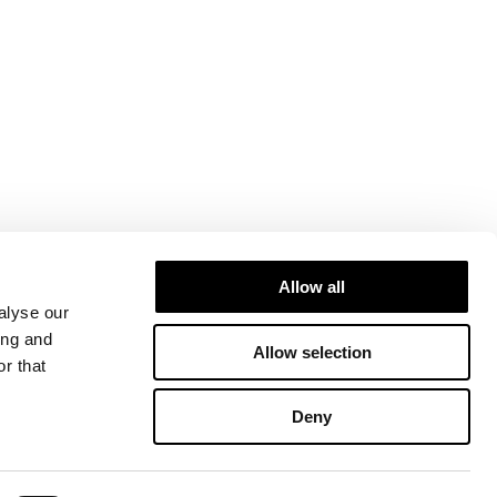
Allow all
alyse our
ing and
Allow selection
r that
Deny