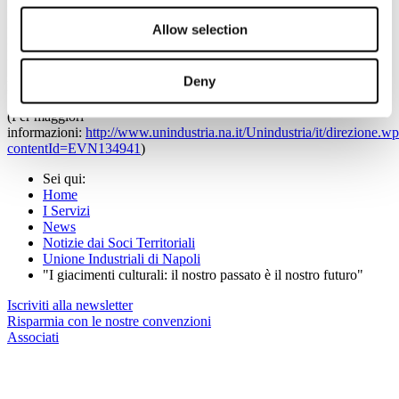
fama internazionale, quali il Senior curator del British Museum, Paul
Roberts e il Direttore di Oplontis Project dell’Università di Austin
Allow selection
nel Texas, John R. Clarke.Modererà i lavori Roberto Napoletano,
Direttore del Sole 24 Ore. Programma In allegato
Deny
Per accrediti on line:
http://eventi.unindustria.na.it
(Per maggiori
informazioni:
http://www.unindustria.na.it/Unindustria/it/direzione.w
contentId=EVN134941
)
Sei qui:
Home
I Servizi
News
Notizie dai Soci Territoriali
Unione Industriali di Napoli
"I giacimenti culturali: il nostro passato è il nostro futuro"
Iscriviti alla newsletter
Risparmia con le nostre convenzioni
Associati