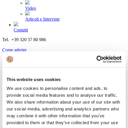
Video
Articoli e Interviste
Contatti
Tel. +39 320 57 80 986
Email segreteria@federturismo.it
Come aderire
Login
Cerca...
This website uses cookies
We use cookies to personalise content and ads, to
provide social media features and to analyse our traffic.
We also share information about your use of our site with
"I giacimenti culturali: il nostro passato è
our social media, advertising and analytics partners who
il nostro futuro"
may combine it with other information that you’ve
provided to them or that they’ve collected from your use
Dettagli