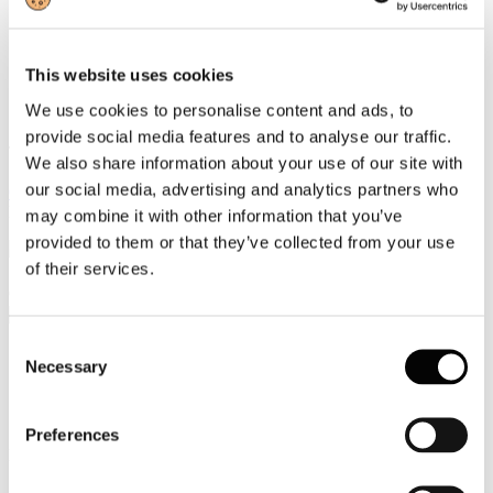
Video
Articoli e Interviste
This website uses cookies
We use cookies to personalise content and ads, to
Contatti
provide social media features and to analyse our traffic.
Tel. +39 320 57 80 986
We also share information about your use of our site with
Email segreteria@federturismo.it
our social media, advertising and analytics partners who
Come aderire
Login
may combine it with other information that you’ve
provided to them or that they’ve collected from your use
of their services.
Cerca...
Consent
Necessary
Selection
Seminario sul turismo
Preferences
Dettagli
Categoria:
Confindustria Nord Sardegna