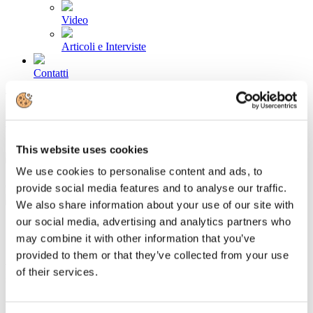
Video
Articoli e Interviste
Contatti
Tel. +39 320 57 80 986
Email segreteria@federturismo.it
Come aderire
Login
This website uses cookies
We use cookies to personalise content and ads, to
Cerca...
provide social media features and to analyse our traffic.
We also share information about your use of our site with
our social media, advertising and analytics partners who
may combine it with other information that you’ve
provided to them or that they’ve collected from your use
Assolombarda lancia il manuale dello
of their services.
stage per le imprese
Dettagli