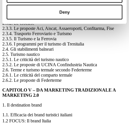
2.2.6. Le problematiche del settore del tour operating in Italia
2.2.7. Le proposte ASTOI Confindustria Viaggi
Deny
2.3. Il trasporto: mobilità è turismo
2.3.1. Trasporto aereo
2.3.2. Le crociere
2.3.3. Le proposte Aci, Aiscat, Assaeroporti, Confitarma, Fise
2.3.4. Trasporto Ferroviario e Turismo
2.3.5. Il Turismo e la Ferrovia
2.3.6. I programmi per il turismo di Trenitalia
2.4. Gli stabilimenti balneari
2.5. Turismo nautico
2.5.1. Le criticità del turismo nautico
2.5.2. Le proposte di UCINA Confindustria Nautica
2.6. Terme e turismo termale secondo Federterme
2.6.1. Le criticità del comparto termale
2.6.2. Le proposte di Federterme
CAPITOLO V – DA MARKETING TRADIZIONALE A
MARKETING 2.0
1. Il destination brand
1.1. Efficacia dei brand turistici italiani
1.2 FOCUS: Il brand Italia