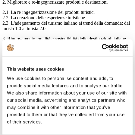
2. Migliorare e re-ingegnerizzare prodotti e destinazioni
2.1. La re-ingegnerizzazione dei prodotti turistici
2.2. La creazione delle esperienze turistiche
2.3. L'adeguamento del turismo italiano ai trend della domanda: dal
turista 1.0 al turista 2.0
3. Rinnovamento, qualità e sostenibilità delle destinazioni italiane
3.1. La sostenibilità
3.2. La competitività
3.3. La qualità
This website uses cookies
4. Le sfide
We use cookies to personalise content and ads, to
5. Le proposte
provide social media features and to analyse our traffic.
CAPITOLO III - COMPETITIVITÀ E ATTRATTIVITÀ
We also share information about your use of our site with
our social media, advertising and analytics partners who
1. Verso nuovi business model del turismo italiano nelle
destinazioni: la collaborazione pubblico - privata
may combine it with other information that you’ve
provided to them or that they’ve collected from your use
1.1. Il ruolo delle imprese nel sistema
of their services.
1.2. Formazione e nuove professioni nel turismo
1.3. Armonizzare le legislazioni
1.4. Amministrazioni più sensibili e più vicine al mercato