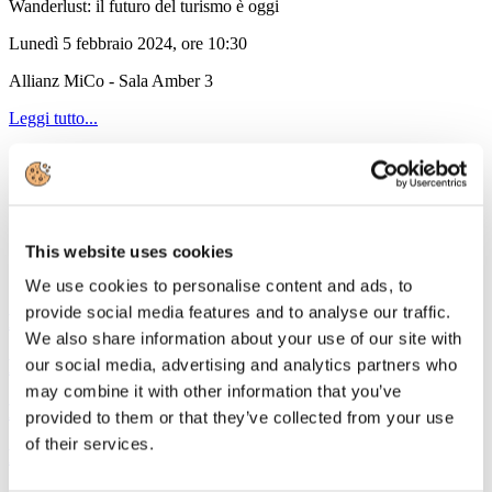
Wanderlust: il futuro del turismo è oggi
Lunedì 5 febbraio 2024, ore 10:30
Allianz MiCo - Sala Amber 3
Leggi tutto...
Newsletter Fiscale e Societaria di Federturismo Confindustria
n. 47
Archivio Newsletter 2019 e anni precedenti
Archivio Newsletter 2020
Archivio Newsletter 2021
This website uses cookies
Sottocategorie
We use cookies to personalise content and ads, to
provide social media features and to analyse our traffic.
News 2024
We also share information about your use of our site with
News 2023
our social media, advertising and analytics partners who
may combine it with other information that you’ve
News 2022
provided to them or that they’ve collected from your use
of their services.
News 2020