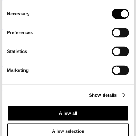
News 2021
Consent
Necessary
News 2019
Selection
2018
Preferences
2017
2016
Statistics
2015
Marketing
2014
2013
Show details
2012
2011
Allow all
2010
Allow selection