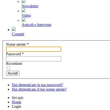
Newsletter
Video
Articoli e Interviste
Contatti
Nome utente
*
Password
*
Ricordami
Accedi
Hai dimenticato la tua password?
Hai dimenticato il tuo nome utente?
Sei qui:
Home
Login