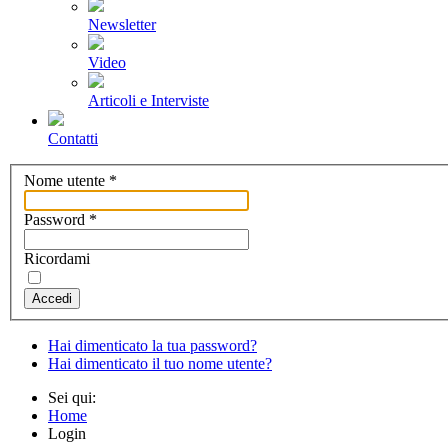
Newsletter
Video
Articoli e Interviste
Contatti
Nome utente
*
Password
*
Ricordami
Accedi
Hai dimenticato la tua password?
Hai dimenticato il tuo nome utente?
Sei qui:
Home
Login