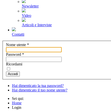
Newsletter
Video
Articoli e Interviste
Contatti
Nome utente
*
Password
*
Ricordami
Accedi
Hai dimenticato la tua password?
Hai dimenticato il tuo nome utente?
Sei qui:
Home
Login