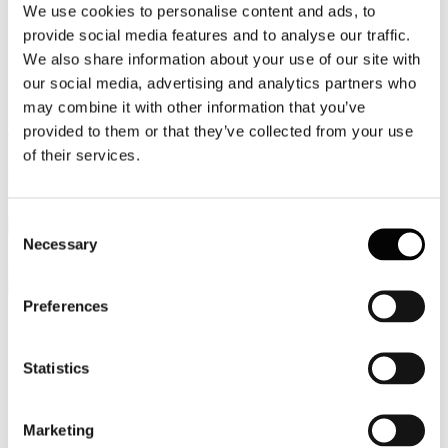
We use cookies to personalise content and ads, to
Video
provide social media features and to analyse our traffic.
We also share information about your use of our site with
Articoli e Interviste
our social media, advertising and analytics partners who
Contatti
may combine it with other information that you’ve
provided to them or that they’ve collected from your use
Tel. +39 320 57 80 986
of their services.
Email segreteria@federturismo.it
Come aderire
Login
Consent
Necessary
Selection
Cerca...
Preferences
Nome utente
*
Statistics
Password
*
Marketing
Ricordami