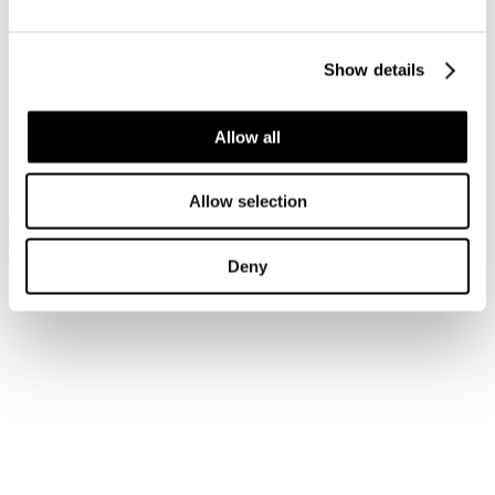
Accedi
Show details
Hai dimenticato la tua password?
Hai dimenticato il tuo nome utente?
Sei qui:
Allow all
Home
Login
Allow selection
Iscriviti alla newsletter
Risparmia con le nostre convenzioni
Associati
Deny