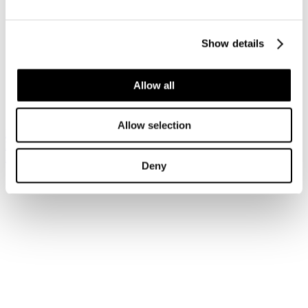
Accedi
Show details
Hai dimenticato la tua password?
Hai dimenticato il tuo nome utente?
Sei qui:
Allow all
Home
Login
Allow selection
Iscriviti alla newsletter
Risparmia con le nostre convenzioni
Associati
Deny