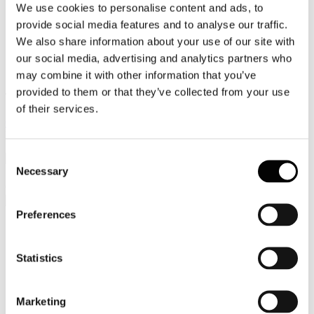
We use cookies to personalise content and ads, to
Video
provide social media features and to analyse our traffic.
We also share information about your use of our site with
Articoli e Interviste
our social media, advertising and analytics partners who
Contatti
may combine it with other information that you’ve
provided to them or that they’ve collected from your use
Tel. +39 320 57 80 986
of their services.
Email segreteria@federturismo.it
Come aderire
Login
Consent
Necessary
Selection
Cerca...
Preferences
Nome utente
*
Statistics
Password
*
Marketing
Ricordami