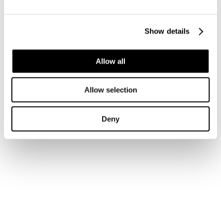
Accedi
Show details
Hai dimenticato la tua password?
Hai dimenticato il tuo nome utente?
Sei qui:
Allow all
Home
Login
Allow selection
Iscriviti alla newsletter
Risparmia con le nostre convenzioni
Associati
Deny