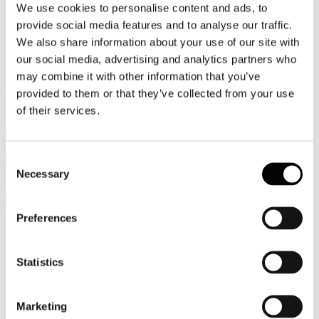
We use cookies to personalise content and ads, to
Video
provide social media features and to analyse our traffic.
We also share information about your use of our site with
Articoli e Interviste
our social media, advertising and analytics partners who
Contatti
may combine it with other information that you’ve
provided to them or that they’ve collected from your use
Tel. +39 320 57 80 986
of their services.
Email segreteria@federturismo.it
Come aderire
Login
Consent
Necessary
Selection
Cerca...
Preferences
Nome utente
*
Statistics
Password
*
Marketing
Ricordami