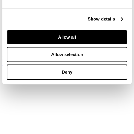
Accedi
Show details
Hai dimenticato la tua password?
Hai dimenticato il tuo nome utente?
Sei qui:
Allow all
Home
Login
Allow selection
Iscriviti alla newsletter
Risparmia con le nostre convenzioni
Associati
Deny