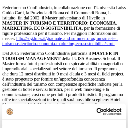
Federturismo Confindustria, in collaborazione con l’Università Luiss
Guido Carli, la Provincia di Roma ed il Comune di Roma, ha
istituito, fin dal 2002, il Master universitario di I livello in
MASTER IN TURISMO E TERRITORIO: ECONOMIA,
MARKETING, ECO-SOSTENIBILITÀ
, per la formazione di
figure professionali per il turismo. Per maggiori informazioni sul
master:
http://sog.luiss.it/graduate-and-summer-programs/master-
turismo-e-territorio-economia-marketing-eco-sostenibilita/strutt
Dal 2015 Federturismo Confindustria patrocina il
MASTER IN
TOURISM MANAGEMENT
della LUISS Business School. Il
Master forma futuri professionisti con spiccate abilità manageriali ed
imprenditoriali specializzati nel settore del turismo. Il programma,
che dura 12 mesi distribuiti in 9 mesi d'aula e 3 mesi di field project,
è stato progettato per fornire un’approfondita conoscenza
dell’industria del turismo con competenze specifiche indicate per la
gestione di hotel e servizi turistici, per il web marketing e la
comunicazione, così come per tutti i prodotti turistici. Il programma
offre tre specializzazioni tra le quali sarà possibile scegliere: Hotel
Management, Web Marketing in Tourism e Tourist Experience
Management.
Federturismo e AICA hanno inoltre concesso il patrocinio al Corso
executive in gestione, marketing e progettazione dell’ospitalità