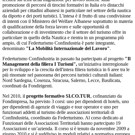
promozione di percorsi di tirocini formativi in Italia e/o distacchi
aziendali per cittadini albanesi in particolare nel settore della nautica
da diporto e dei porti turistici. L'intesa è il frutto di una condivisione
di intenti con il Ministero del Welfare Albanese soprattutto in materia
di qualificazione della forza lavoro e sulle opportunità di
collaborazione e di investimento che il settore del turismo offre in
particolare in quello della Nautica e rientra in un programma più
ampio, di cui Federturismo Confindustria è parte integrante,
denominato
"La Mobilità Internazionale del Lavoro"
.
Federturismo Confindustria in passato ha partecipato al progetto
"Il
Management della filiera I Turismi",
un'iniziativa interregionale
per lo sviluppo e la crescita dell'intera filiera turistica in 6 aree tra le
più rinomate nel panorama dei percorsi turistici culturali italiani:
Nord Sardegna, Cosenza, Siracusa, Salerno, Lecce, Basilicata,
coordinati da Fondirigenti.
Nel 2010, il
progetto formativo SI.CO.TUR
, cofinanziato da
Fondimpresa, ha previsto 3 corsi: uno per dipendenti di hotels, uno
per dipendenti di agenzie di viaggio e tour operator e uno per
funzionari addetti al turismo delle associazioni territoriali di
Confindustria, coordinato da Federturismo. Al corso dedicato ai
Funzionari delle Associazioni Territoriali hanno partecipato 19
Associazioni e un’azienda. Il corso si è tenuto da novembre 2009 a
giugno 2010 e si è suddiviso in moduli relativi a normativa europea,