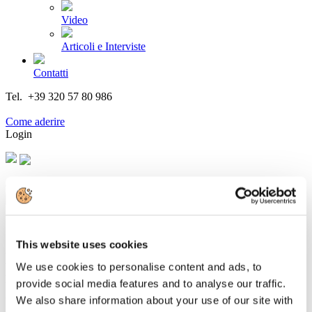
Video
Articoli e Interviste
Contatti
Tel. +39 320 57 80 986
Email segreteria@federturismo.it
Come aderire
Login
Cerca...
This website uses cookies
Lalli (Federturismo): ripartiamo da un
We use cookies to personalise content and ads, to
modello di turismo più vicino ai territori
provide social media features and to analyse our traffic.
e meno invasivo
We also share information about your use of our site with