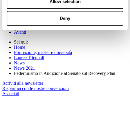
Allow selection
per tutte le categorie del turismo duramente colpite con l’erogazione
immediata di ristori sostanziosi.
(Per maggiori informazioni:
www.senato.it
)
Deny
Indietro
Avanti
Sei qui:
Home
Formazione, master e università
Lauree Triennali
News
News 2021
Federturismo in Audizione al Senato sul Recovery Plan
Iscriviti alla newsletter
Risparmia con le nostre convenzioni
Associati