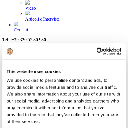
Video
Articoli e Interviste
Contatti
Tel. +39 320 57 80 986
Email segreteria@federturismo.it
Come aderire
Login
This website uses cookies
Cerca...
We use cookies to personalise content and ads, to
provide social media features and to analyse our traffic.
We also share information about your use of our site with
our social media, advertising and analytics partners who
Federturismo in Audizione al Senato sul
may combine it with other information that you’ve
Recovery Plan
provided to them or that they’ve collected from your use
of their services.