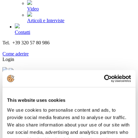
Video
Articoli e Interviste
Contatti
Tel. +39 320 57 80 986
Email segreteria@federturismo.it
Come aderire
Login
Cerca...
This website uses cookies
We use cookies to personalise content and ads, to
Lalli (Federturismo): ripartiamo da un
provide social media features and to analyse our traffic.
modello di turismo più vicino ai territori
We also share information about your use of our site with
e meno invasivo
our social media, advertising and analytics partners who