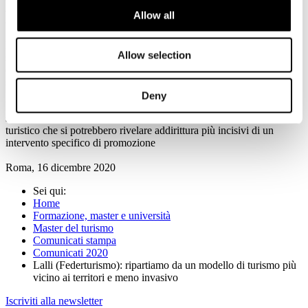
alla sostenibilità ambientale che è un fattore determinante per la
Allow all
competitività e l’economia del Paese.
Per preservare il territorio, occorre porre un limite al consumo del
Allow selection
suolo, salvaguardare le risorse ambientali perché il loro
deterioramento compromette la capacità attrattiva delle località
stesse.
Deny
Per questo una virtuosa azione di politica urbana o ambientale
sarebbe fondamentale per produrre effetti positivi sul sistema
turistico che si potrebbero rivelare addirittura più incisivi di un
intervento specifico di promozione
Roma, 16 dicembre 2020
Sei qui:
Home
Formazione, master e università
Master del turismo
Comunicati stampa
Comunicati 2020
Lalli (Federturismo): ripartiamo da un modello di turismo più
vicino ai territori e meno invasivo
Iscriviti alla newsletter