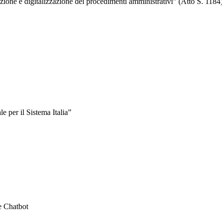
ione e digitalizzazione dei procedimenti amministrativi” (Atto S. 1184
e per il Sistema Italia”
te Chatbot