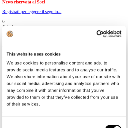
News riservata ai Soci
Registrati per leggere il seguito...
6
Agosto
2019
Circolari 2019
Circolare Prot. n. C/43 - Piano vendite demanio 2019
This website uses cookies
News riservata ai Soci
We use cookies to personalise content and ads, to
Registrati per leggere il seguito...
provide social media features and to analyse our traffic.
12
We also share information about your use of our site with
Luglio
our social media, advertising and analytics partners who
2019
may combine it with other information that you’ve
Circolari 2019
provided to them or that they’ve collected from your use
Circolare Prot. n. C/42 - Conferenza stampa ENIT di presentazione
of their services.
del piano triennale di marketing e promozione del turismo 2019-
2021
News riservata ai Soci
Consent