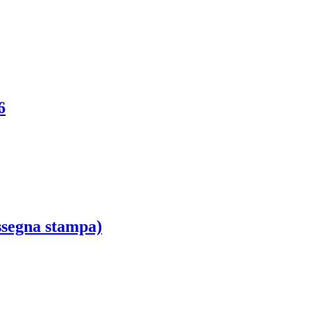
6
assegna stampa)