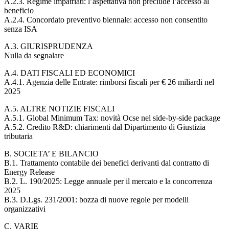
A.2.3. Regime impatriati: l’aspettativa non preclude l’accesso al
beneficio
A.2.4. Concordato preventivo biennale: accesso non consentito
senza ISA
A.3. GIURISPRUDENZA
Nulla da segnalare
A.4. DATI FISCALI ED ECONOMICI
A.4.1. Agenzia delle Entrate: rimborsi fiscali per € 26 miliardi nel
2025
A.5. ALTRE NOTIZIE FISCALI
A.5.1. Global Minimum Tax: novità Ocse nel side-by-side package
A.5.2. Credito R&D: chiarimenti dal Dipartimento di Giustizia
tributaria
B. SOCIETA’ E BILANCIO
B.1. Trattamento contabile dei benefici derivanti dal contratto di
Energy Release
B.2. L. 190/2025: Legge annuale per il mercato e la concorrenza
2025
B.3. D.Lgs. 231/2001: bozza di nuove regole per modelli
organizzativi
C. VARIE