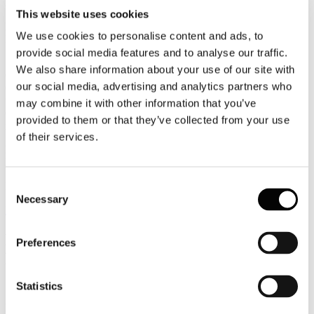
A.5.1. 450 mila controlli dell’Agenzia delle Entrate nel 2026
This website uses cookies
B. SOCIETA’ E BILANCIO
We use cookies to personalise content and ads, to
B.1. Società partecipate dalla PA: parti correlate e indipendenza
Sindaci
provide social media features and to analyse our traffic.
We also share information about your use of our site with
C. VARIE
our social media, advertising and analytics partners who
C.1. Accordi per l’innovazione: presentazione domande fino al 18
febbraio 2026
may combine it with other information that you’ve
C.2. UE - Sostenibilità: semplificazione per l’informativa delle
provided to them or that they’ve collected from your use
imprese
of their services.
D. SCADENZE
Nulla da segnalare
Consent
Documento chiuso alle ore 12.00 del 16 gennaio 2026.
Necessary
Selection
Registrati per leggere il seguito...
Newsletter Fiscale e Societaria di
Preferences
Federturismo Confindustria n. 2 (Periodo
dal 20 dicembre 2025 al 9 gennaio 2026)
Statistics
Dettagli