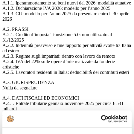
A.1.1. Iperammortamento su beni nuovi dal 2026: modalità attuative
A.1.2. Dichiarazione IVA 2026: modello per l’anno 2025
A.1.3. CU: modello per l’anno 2025 da presentare entro il 30 aprile
2026
A.2. PRASSI
A.2.1. Credito d’imposta Transizione 5.0: non utilizzato al
31/12/2025
A.2.2. Indennità preavviso e fine rapporto per attività svolte tra Italia
ed estero
A.2.3. Regime sugli impatriati: rientro con lavoro da remoto
A.2.4. IVA del 22% sulle opere d’arte realizzate da fonderie
artistiche
A.2.5. Lavoratori residenti in Italia: deducibilità dei contributi esteri
A.3. GIURISPRUDENZA
Nulla da segnalare
A.4. DATI FISCALI ED ECONOMICI
A.4.1. Entrate tributarie gennaio-novembre 2025 per circa € 531
miliardi
A.4.2. Incentivi 2024 pari a € 17,3 miliardi con 2.074 agevolazioni
regionali
A.5. ALTRE NOTIZIE FISCALI