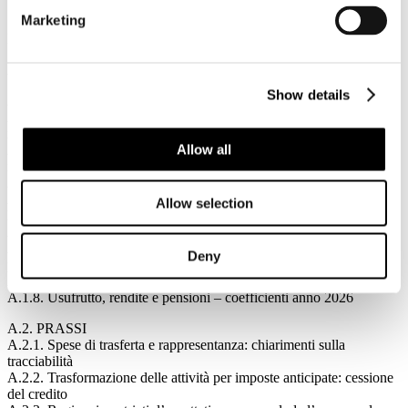
Pubblicato: 09 Gennaio 2026
Marketing
In questo numero:
A. FISCO
Show details
A.1. NORME
A.1.1. Riforma fiscale: terzo decreto correttivo IRES e fiscalità
internazionale
Allow all
A.1.2. Riporto delle perdite fiscali e aiuti non tassati – atto di
indirizzo del MEF
A.1.3. Testo Unico IVA in vigore dall’1 gennaio 2027
A.1.4. Cooperazione fiscale tra Stati UE: recepita la direttiva UE
Allow selection
Dac 8
A.1.5. Fringe benefit auto aziendali: tabelle ACI per l’anno 2026
A.1.6. Scambio dati fiscali con Stati esteri: aggiornamento delle
Deny
procedure
A.1.7. DL Milleproroghe – DL 200/2025: proroga termini
A.1.8. Usufrutto, rendite e pensioni – coefficienti anno 2026
A.2. PRASSI
A.2.1. Spese di trasferta e rappresentanza: chiarimenti sulla
tracciabilità
A.2.2. Trasformazione delle attività per imposte anticipate: cessione
del credito