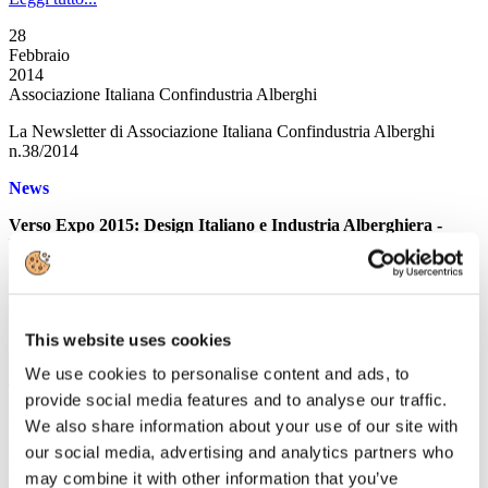
28
Febbraio
2014
Associazione Italiana Confindustria Alberghi
La Newsletter di Associazione Italiana Confindustria Alberghi
n.38/2014
News
Verso Expo 2015: Design Italiano e Industria Alberghiera -
RASSEGNA STAMPA
Rassegna dell'evento tenutosi a Milano il 26 febbraio 2014
Approvato in via definitiva dal Senato il Decreto
"Milleproroghe"
This website uses cookies
Il Senato converte in legge il decreto Milleproroghe
We use cookies to personalise content and ads, to
Leggi tutto...
provide social media features and to analyse our traffic.
27
We also share information about your use of our site with
Febbraio
our social media, advertising and analytics partners who
2014
Associazione Italiana Confindustria Alberghi
may combine it with other information that you’ve