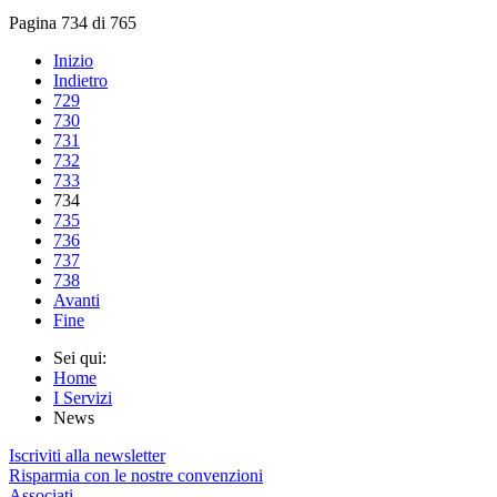
Pagina 734 di 765
Inizio
Indietro
729
730
731
732
733
734
735
736
737
738
Avanti
Fine
Sei qui:
Home
I Servizi
News
Iscriviti alla newsletter
Risparmia con le nostre convenzioni
Associati