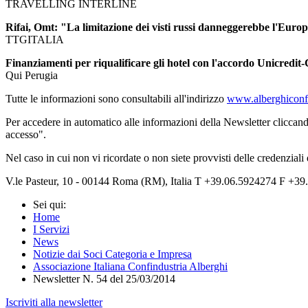
TRAVELLING INTERLINE
Rifai, Omt: "La limitazione dei visti russi danneggerebbe l'Euro
TTGITALIA
Finanziamenti per riqualificare gli hotel con l'accordo Unicredit
Qui Perugia
Tutte le informazioni sono consultabili all'indirizzo
www.alberghiconfi
Per accedere in automatico alle informazioni della Newsletter cliccand
accesso".
Nel caso in cui non vi ricordate o non siete provvisti delle credenziali
V.le Pasteur, 10 - 00144 Roma (RM), Italia T +39.06.5924274 F +39.
Sei qui:
Home
I Servizi
News
Notizie dai Soci Categoria e Impresa
Associazione Italiana Confindustria Alberghi
Newsletter N. 54 del 25/03/2014
Iscriviti alla newsletter