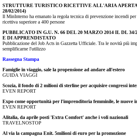
STRUTTURE TURISTICO RICETTIVE ALL'ARIA APERTA 
28/02/2014)
Il MinInterno ha emanato la regola tecnica di prevenzione incendi per la p
ricettiva superiore a 400 persone
PUBBLICATO IN G.U. N. 66 DEL 20 MARZO 2014 IL DL 
E DI APPRENDISTATO
Pubblicazione del Job Acts in Gazzetta Ufficiale. Tra le novità più impo
semplificarne l'utilizzo
Rassegna Stampa
Famiglie in viaggio, sale la propensione ad andare all'estero
GUIDA VIAGGI
Scozia, il fondo di 2 milioni di sterline per acquisire congressi int
EVEN REPORT
Expo come opportunità per l'imprenditoria femminile, le nuove im
EVEN REPORT
Alitalia, da aprile posti 'Extra Comfort' anche i voli nazionali
TRAVELNOSTOP
Al via la campagna Enit. 5milioni di euro per la promozione