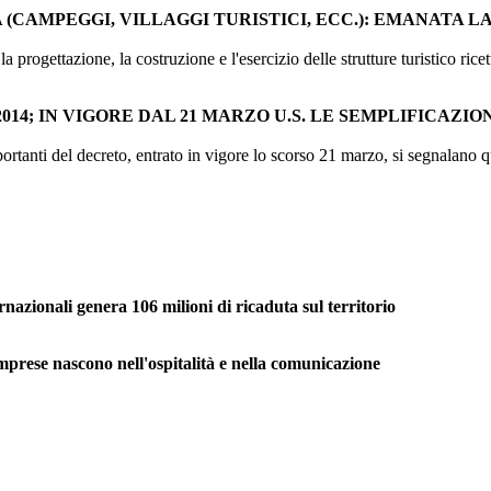
(CAMPEGGI, VILLAGGI TURISTICI, ECC.): EMANATA L
rogettazione, la costruzione e l'esercizio delle strutture turistico ricett
34/2014; IN VIGORE DAL 21 MARZO U.S. LE SEMPLIFICA
rtanti del decreto, entrato in vigore lo scorso 21 marzo, si segnalano qu
ernazionali genera 106 milioni di ricaduta sul territorio
prese nascono nell'ospitalità e nella comunicazione