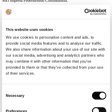
Soci Impresa Federturismo Confindustria.
Sottocategorie
Le Rassegne stampa
This website uses cookies
Circolari, news e newsletter
We use cookies to personalise content and ads, to
I comunicati stampa
provide social media features and to analyse our traffic.
We also share information about your use of our site with
Aci
our social media, advertising and analytics partners who
Anav
may combine it with other information that you’ve
provided to them or that they’ve collected from your use
Aniasa
of their services.
Anef
Consent
Assobalneari Italia
Necessary
Selection
Assointrattenimento
Preferences
Assomarinas