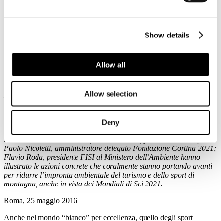
Dettagli
Categoria:
Anef
Show details
Pubblicato: 26 Maggio 2016
Partono tre progetti con il Ministero dell’Ambiente, nuovo brand e
iniziative di formazione.
Allow all
Galletti: “Lavoro strategico per ridurre impatto su ambiente verso
traguardo Cortina 2021”.
Allow selection
Da un documento di impegno a un corposo calendario di eventi e
progetti a breve, medio e lungo termine.
A 4 mesi dalla sottoscrizione della Carta di Cortina il Ministro Gian
Luca Galletti con il Sindaco del Comune di Cortina Andrea
Deny
Franceschi; Carlo Maria Medaglia, capo della segreteria tecnica
del Ministero dell’Ambiente; Valeria Ghezzi, presidente ANEF;
Paolo Nicoletti, amministratore delegato Fondazione Cortina 2021;
Flavio Roda, presidente FISI al Ministero dell’Ambiente hanno
illustrato le azioni concrete che coralmente stanno portando avanti
per ridurre l’impronta ambientale del turismo e dello sport di
montagna, anche in vista dei Mondiali di Sci 2021.
Roma, 25 maggio 2016
Anche nel mondo “bianco” per eccellenza, quello degli sport