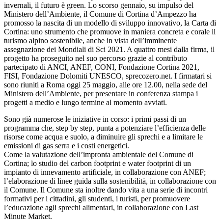
invernali, il futuro è green. Lo scorso gennaio, su impulso del
Ministero dell’Ambiente, il Comune di Cortina d’Ampezzo ha
promosso la nascita di un modello di sviluppo innovativo, la Carta di
Cortina: uno strumento che promuove in maniera concreta e corale il
turismo alpino sostenibile, anche in vista dell’imminente
assegnazione dei Mondiali di Sci 2021. A quattro mesi dalla firma, il
progetto ha proseguito nel suo percorso grazie al contributo
partecipato di ANCI, ANEF, CONI, Fondazione Cortina 2021,
FISI, Fondazione Dolomiti UNESCO, sprecozero.net. I firmatari si
sono riuniti a Roma oggi 25 maggio, alle ore 12.00, nella sede del
Ministero dell’Ambiente, per presentare in conferenza stampa i
progetti a medio e lungo termine al momento avviati.
Sono già numerose le iniziative in corso: i primi passi di un
programma che, step by step, punta a potenziare l’efficienza delle
risorse come acqua e suolo, a diminuire gli sprechi e a limitare le
emissioni di gas serra e i costi energetici.
Come la valutazione dell’impronta ambientale del Comune di
Cortina; lo studio del carbon footprint e water footprint di un
impianto di innevamento artificiale, in collaborazione con ANEF;
l’elaborazione di linee guida sulla sostenibilità, in collaborazione con
il Comune. Il Comune sta inoltre dando vita a una serie di incontri
formativi per i cittadini, gli studenti, i turisti, per promuovere
l’educazione agli sprechi alimentari, in collaborazione con Last
Minute Market.