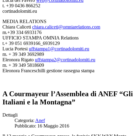
Lucia del Favero
web@cortinadolomiti.eu
t. +39 0436 866252
cortinadolomiti.eu
MEDIA RELATIONS
Chiara Caliceti
chiara.caliceti@omniarelations.com
m.+39 334 6933176
UFFICIO STAMPA OMNIA Relations
t.+ 39 051 6939166_6939129
Lucia Portesi
uffstampa1@cortinadolomiti.eu
m. + 39 349 3692989
Eleonora Rigato
uffstampa2@cortinadolomiti.eu
m. + 39 349 5818609
Eleonora Franceschilli gestione rassegna stampa
A Courmayeur l’Assemblea di ANEF “Gli
Italiani e la Montagna”
Dettagli
Categoria:
Anef
Pubblicato: 16 Maggio 2016