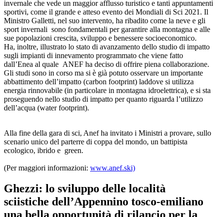
invernale che vede un maggior afflusso turistico e tanti appuntamenti
sportivi, come il grande e atteso evento dei Mondiali di Sci 2021. Il
Ministro Galletti, nel suo intervento, ha ribadito come la neve e gli
sport invernali sono fondamentali per garantire alla montagna e alle
sue popolazioni crescita, sviluppo e benessere socioeconomico.
Ha, inoltre, illustrato lo stato di avanzamento dello studio di impatto
sugli impianti di innevamento programmato che viene fatto
dall’Enea al quale ANEF ha deciso di offrire piena collaborazione.
Gli studi sono in corso ma si è già potuto osservare un importante
abbattimento dell’impatto (carbon footprint) laddove si utilizza
energia rinnovabile (in particolare in montagna idroelettrica), e si sta
proseguendo nello studio di impatto per quanto riguarda l’utilizzo
dell’acqua (water footprint).
Alla fine della gara di sci, Anef ha invitato i Ministri a provare, sullo
scenario unico del parterre di coppa del mondo, un battipista
ecologico, ibrido e green.
(Per maggiori informazioni:
www.anef.ski)
Ghezzi: lo sviluppo delle località
sciistiche dell’Appennino tosco-emiliano
una bella opportunità di rilancio per la