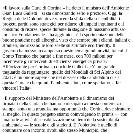
«Il lavoro sulla Carta di Cortina – ha detto il ministro dell’Ambiente
Gian Luca Galletti – si sta dimostrando serio e prezioso. Oggi la
Regina delle Dolomiti deve vincere la sfida della sostenibilità: i
progetti partiti sono strategici per ridurre gli impatti inquinanti e il
consumo di risorse, specie durante la stagione di massimo afflusso
turistico.Fondamentale – ha aggiunto – è la sperimentazione delle
buone pratiche negli alberghi, visto che sempre più i clienti, italiani e
stranieri, indirizzano le loro scelte su strutture eco-friendly. Il
governo ha messo in campo su questo tema grandi novità, tra cui il
Conto Termico che partirà a fine mese, con 700 milioni per
incentivare gli interventi di efficienza energetica privata.
All’orizzonte per Cortina – conclude Galletti - c’è un grande
traguardo da raggiungere, quello dei Mondiali di Sci Alpino del
2021: è un onore sapere che nel dossier della candidatura ci sia
questa Carta e che quindi l’ambiente aiuti, come speriamo, a far
vincere l’Italia».
«Il supporto del Ministero dell’Ambiente e il dinamismo dei
firmatari della Carta, che hanno partecipato a questa conferenza
stampa, sono una grandissima opportunità che Cortina deve sfruttare
al meglio. In questo progetto stiamo coinvolgendo in primis — con
una forte attività di sensibilizzazione sui temi della sostenibilità
ambientale — le scuole e gli studenti. E l’obiettivo è quello di
continuare con incontri rivolti allo stesso Municipio, che