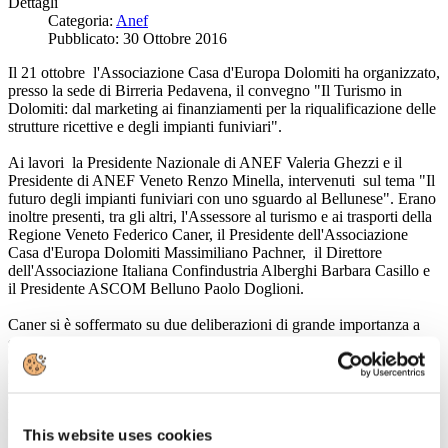
Dettagli
Categoria:
Anef
Pubblicato: 30 Ottobre 2016
Il 21 ottobre l'Associazione Casa d'Europa Dolomiti ha organizzato,
presso la sede di Birreria Pedavena, il convegno "Il Turismo in
Dolomiti: dal marketing ai finanziamenti per la riqualificazione delle
strutture ricettive e degli impianti funiviari".
Ai lavori la Presidente Nazionale di ANEF Valeria Ghezzi e il
Presidente di ANEF Veneto Renzo Minella, intervenuti sul tema "Il
futuro degli impianti funiviari con uno sguardo al Bellunese". Erano
inoltre presenti, tra gli altri, l'Assessore al turismo e ai trasporti della
Regione Veneto Federico Caner, il Presidente dell'Associazione
Casa d'Europa Dolomiti Massimiliano Pachner, il Direttore
dell'Associazione Italiana Confindustria Alberghi Barbara Casillo e
il Presidente ASCOM Belluno Paolo Doglioni.
Caner si è soffermato su due deliberazioni di grande importanza a
sostegno dell’economia turistica della montagna veneta, finalizzate
entrambe alla concessione di contributi per interventi di sviluppo,
innovazione, ammodernamento, ristrutturazione e riqualificazione
delle strutture ricettive: una riguarda finanziamenti di piccole e
medie dimensioni, l’altra è finalizzata a investimenti più consistenti.
Si tratta di due linee di finanziamento che compongono il ‘Fondo
This website uses cookies