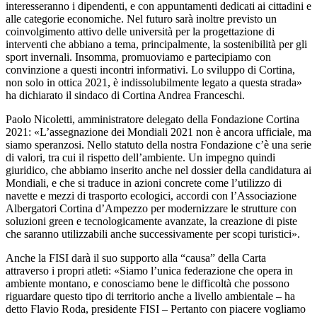
interesseranno i dipendenti, e con appuntamenti dedicati ai cittadini e
alle categorie economiche. Nel futuro sarà inoltre previsto un
coinvolgimento attivo delle università per la progettazione di
interventi che abbiano a tema, principalmente, la sostenibilità per gli
sport invernali. Insomma, promuoviamo e partecipiamo con
convinzione a questi incontri informativi. Lo sviluppo di Cortina,
non solo in ottica 2021, è indissolubilmente legato a questa strada»
ha dichiarato il sindaco di Cortina Andrea Franceschi.
Paolo Nicoletti, amministratore delegato della Fondazione Cortina
2021: «L’assegnazione dei Mondiali 2021 non è ancora ufficiale, ma
siamo speranzosi. Nello statuto della nostra Fondazione c’è una serie
di valori, tra cui il rispetto dell’ambiente. Un impegno quindi
giuridico, che abbiamo inserito anche nel dossier della candidatura ai
Mondiali, e che si traduce in azioni concrete come l’utilizzo di
navette e mezzi di trasporto ecologici, accordi con l’Associazione
Albergatori Cortina d’Ampezzo per modernizzare le strutture con
soluzioni green e tecnologicamente avanzate, la creazione di piste
che saranno utilizzabili anche successivamente per scopi turistici».
Anche la FISI darà il suo supporto alla “causa” della Carta
attraverso i propri atleti: «Siamo l’unica federazione che opera in
ambiente montano, e conosciamo bene le difficoltà che possono
riguardare questo tipo di territorio anche a livello ambientale – ha
detto Flavio Roda, presidente FISI – Pertanto con piacere vogliamo