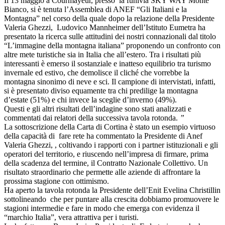
Il 13 maggio a Courmayeur, presso la funivia SKY WAY Monte
Bianco, si è tenuta l’Assemblea di ANEF “Gli Italiani e la
Montagna” nel corso della quale dopo la relazione della Presidente
Valeria Ghezzi, Ludovico Mannheimer dell’Istituto Eumetra ha
presentato la ricerca sulle attitudini dei nostri connazionali dal titolo
“L’immagine della montagna italiana” proponendo un confronto con
altre mete turistiche sia in Italia che all’estero. Tra i risultati più
interessanti è emerso il sostanziale e inatteso equilibrio tra turismo
invernale ed estivo, che demolisce il cliché che vorrebbe la
montagna sinonimo di neve e sci. Il campione di intervistati, infatti,
si è presentato diviso equamente tra chi predilige la montagna
d’estate (51%) e chi invece la sceglie d’inverno (49%).
Questi e gli altri risultati dell’indagine sono stati analizzati e
commentati dai relatori della successiva tavola rotonda.
”
La sottoscrizione della Carta di Cortina è stato un esempio virtuoso
della capacità di fare rete ha commentato la Presidente di Anef
Valeria Ghezzi, , coltivando i rapporti con i partner istituzionali e gli
operatori del territorio, e riuscendo nell’impresa di firmare, prima
della scadenza del termine, il Contratto Nazionale Collettivo. Un
risultato straordinario che permette alle aziende di affrontare la
prossima stagione con ottimismo.
Ha aperto la tavola rotonda la Presidente dell’Enit Evelina Christillin
sottolineando che per puntare alla crescita dobbiamo promuovere le
stagioni intermedie e fare in modo che emerga con evidenza il
“marchio Italia”, vera attrattiva per i turisti.