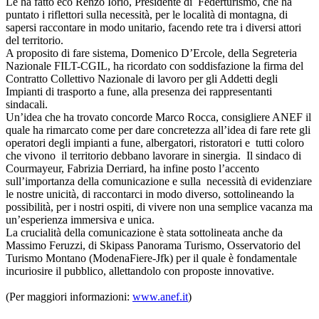
Le ha fatto eco Renzo Iorio, Presidente di Federturismo, che ha
puntato i riflettori sulla necessità, per le località di montagna, di
sapersi raccontare in modo unitario, facendo rete tra i diversi attori
del territorio.
A proposito di fare sistema, Domenico D’Ercole, della Segreteria
Nazionale FILT-CGIL, ha ricordato con soddisfazione la firma del
Contratto Collettivo Nazionale di lavoro per gli Addetti degli
Impianti di trasporto a fune, alla presenza dei rappresentanti
sindacali.
Un’idea che ha trovato concorde Marco Rocca, consigliere ANEF il
quale ha rimarcato come per dare concretezza all’idea di fare rete gli
operatori degli impianti a fune, albergatori, ristoratori e tutti coloro
che vivono il territorio debbano lavorare in sinergia. Il sindaco di
Courmayeur, Fabrizia Derriard, ha infine posto l’accento
sull’importanza della comunicazione e sulla necessità di evidenziare
le nostre unicità, di raccontarci in modo diverso, sottolineando la
possibilità, per i nostri ospiti, di vivere non una semplice vacanza ma
un’esperienza immersiva e unica.
La crucialità della comunicazione è stata sottolineata anche da
Massimo Feruzzi, di Skipass Panorama Turismo, Osservatorio del
Turismo Montano (ModenaFiere-Jfk) per il quale è fondamentale
incuriosire il pubblico, allettandolo con proposte innovative.
(Per maggiori informazioni:
www.anef.it
)