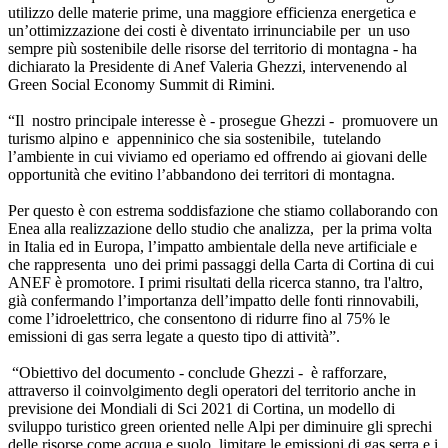
utilizzo delle materie prime, una maggiore efficienza energetica e
un’ottimizzazione dei costi è diventato irrinunciabile per un uso
sempre più sostenibile delle risorse del territorio di montagna - ha
dichiarato la Presidente di Anef Valeria Ghezzi, intervenendo al
Green Social Economy Summit di Rimini.
“Il nostro principale interesse è - prosegue Ghezzi - promuovere un
turismo alpino e appenninico che sia sostenibile, tutelando
l’ambiente in cui viviamo ed operiamo ed offrendo ai giovani delle
opportunità che evitino l’abbandono dei territori di montagna.
Per questo è con estrema soddisfazione che stiamo collaborando con
Enea alla realizzazione dello studio che analizza, per la prima volta
in Italia ed in Europa, l’impatto ambientale della neve artificiale e
che rappresenta uno dei primi passaggi della Carta di Cortina di cui
ANEF è promotore. I primi risultati della ricerca stanno, tra l'altro,
già confermando l’importanza dell’impatto delle fonti rinnovabili,
come l’idroelettrico, che consentono di ridurre fino al 75% le
emissioni di gas serra legate a questo tipo di attività”.
“Obiettivo del documento - conclude Ghezzi - è rafforzare,
attraverso il coinvolgimento degli operatori del territorio anche in
previsione dei Mondiali di Sci 2021 di Cortina, un modello di
sviluppo turistico green oriented nelle Alpi per diminuire gli sprechi
delle risorse come acqua e suolo, limitare le emissioni di gas serra e i