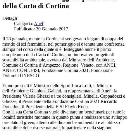
della Carta di Cortina
Dettagli
Categoria:
Anef
Pubblicato: 30 Gennaio 2017
Il 28 gennaio, mentre a Cortina si svolgevano le gare di coppa del
mondo di sci femminile, nel pomeriggio si è tenuta una conferenza
stampa nel corso della quale si è festeggiato anche il primo
compleanno della Carta di Cortina, un innovativo progetto di
sostenibilità ambientale, avviato dal Ministero dell’Ambiente,
Comune di Cortina d’Ampezzo, Regione Veneto, con ANCI,
ANEF, CONI, FISI, Fondazione Cortina 2021, Fondazione
Dolomiti UNESCO.
Erano presenti il Ministro dello Sport Luca Lotti, il Ministro
dell’Ambiente Gianluca Galletti, in rappresentanza di Anef la
Presidente Valeria Ghezzi e i tre consiglieri, Minella, Cappadozzi e
Ghezze, il Presidente della Fondazione Cortina 2021 Riccardo
Donadon, il Presidente della FISI Flavio Roda.
Con la sua Carta Cortina vuole diventare un benchmark per tutte le
località turistiche montane in quanto punta a realizzare uno sviluppo
orientato al green, attento alle dinamiche ambientali e all'utilizzo
sostenibile delle risorse naturali, in particolare nella stagione