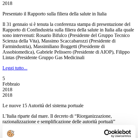
2018
Presentato il Rapporto sulla filiera della salute in Italia
Il 31 gennaio si è tenuta la conferenza stampa di presentazione del
Rapporto di Confindustria sulla filiera della salute in Italia alla quale
sono intervenuti: Rosario Bifulco (Presidente del Gruppo Tecnico
Scienza della Vita), Massimo Scaccabarozzi (Presidente di
Farmindustria), Massimiliano Boggetti (Presidente di
Assobiomedica), Gabriele Pelissero (Presidente di AIOP), Filippo
Lintas (Presidente Gruppo Gas Medicinali
Leggi tutto...
5
Febbraio
2018
2018
Le nuove 15 Autorità del sistema portuale
L’Italia riparte dal mare. Il decreto di “Riorganizzazione,
razionalizzazione e semplificazione delle autorità portuali”
approvato dal Consiglio dei ministri prevede che i porti italiani siano
guidati da 15 Autorità di sistema portuale, centri decisionali strategici