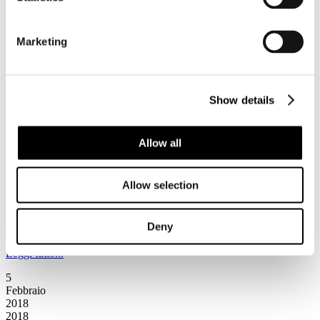
collaborazione e con il patrocinio di Federterme, il convegno
“Valorizzazione e gestione delle piscine termali, tra normative
igienico-sanitarie e tecnologie”.
Marketing
Leggi tutto...
5
Febbraio
Show details
2018
2018
A Milano la presentazione del Rapporto “Hotels & Chains 2018.
Allow all
Investimenti, scenari e strategie”
Il 14 febbraio alle ore 9.30 si terrà a Milano, presso l’Università
Allow selection
Bocconi, il convegno “Hotels & Chains 2018. Investimenti, scenari
e strategie” realizzato dal MET, Master in Economia del turismo, in
collaborazione con Horwath HTL, Cdp e Associazione Italiana
Deny
Confindustria Alberghi.
Leggi tutto...
5
Febbraio
2018
2018