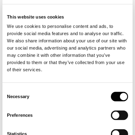
con sedi nelle realtà maggiori (i porti definiti core dalla Comunità
Europea), che sostituiscono le 24 vecchie Autorità portuali.
Leggi tutto...
This website uses cookies
5
We use cookies to personalise content and ads, to
Febbraio
provide social media features and to analyse our traffic.
2018
We also share information about your use of our site with
2018
our social media, advertising and analytics partners who
Ucina: pubblicato in Gazzetta il nuovo codice della nautica
may combine it with other information that you’ve
provided to them or that they’ve collected from your use
E’ stato pubblicato sulla Gazzetta Ufficiale della Repubblica Italiana
il Decreto Legislativo 3 novembre 2017, n. 229, di riforma del
of their services.
Codice della Nautica che entrerà in vigore il 13 febbraio prossimo.
Leggi tutto...
Consent
5
Necessary
Selection
Febbraio
2018
2018
Preferences
L’innovazione nelle piscine termali al 10° Forumpiscine
Il 22 febbraio alle 11.00 ForumPiscine organizza a Bologna, in
Statistics