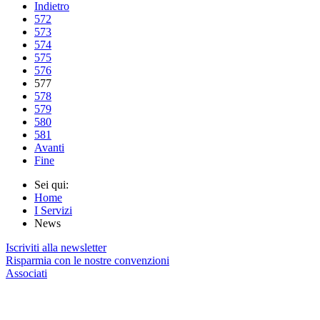
Indietro
572
573
574
575
576
577
578
579
580
581
Avanti
Fine
Sei qui:
Home
I Servizi
News
Iscriviti alla newsletter
Risparmia con le nostre convenzioni
Associati