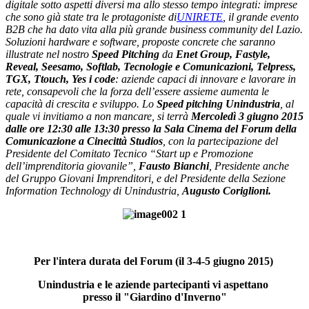
digitale sotto aspetti diversi ma allo stesso tempo integrati: imprese
che sono già state tra le protagoniste di
UNIRETE
, il grande evento
B2B che ha dato vita alla più grande business community del Lazio.
Soluzioni hardware e software, proposte concrete che saranno
illustrate nel nostro
Speed Pitching
da
Enet Group, Fastyle,
Reveal, Seesamo, Softlab, Tecnologie e Comunicazioni, Telpress,
TGX, Ttouch, Yes i code
: aziende capaci di innovare e lavorare in
rete, consapevoli che la forza dell’essere assieme aumenta le
capacità di crescita e sviluppo. Lo
Speed pitching Unindustria
, al
quale vi invitiamo a non mancare, si terrà
Mercoledì 3 giugno 2015
dalle ore 12:30 alle 13:30 presso la Sala Cinema del Forum della
Comunicazione a Cinecittà Studios
, con la partecipazione del
Presidente del Comitato Tecnico “Start up e Promozione
dell’imprenditoria giovanile”,
Fausto Bianchi
, Presidente anche
del Gruppo Giovani Imprenditori, e del Presidente della Sezione
Information Technology di Unindustria,
Augusto Coriglioni.
Per l'intera durata del Forum (il 3-4-5 giugno 2015)
Unindustria e le aziende partecipanti vi aspettano
presso il "Giardino d'Inverno"