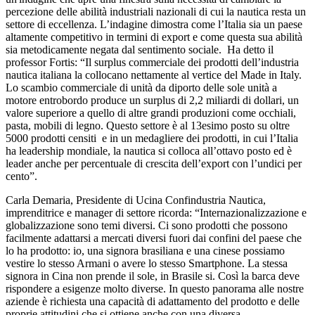
percezione delle abilità industriali nazionali di cui la nautica resta un
settore di eccellenza. L’indagine dimostra come l’Italia sia un paese
altamente competitivo in termini di export e come questa sua abilità
sia metodicamente negata dal sentimento sociale. Ha detto il
professor Fortis: “Il surplus commerciale dei prodotti dell’industria
nautica italiana la collocano nettamente al vertice del Made in Italy.
Lo scambio commerciale di unità da diporto delle sole unità a
motore entrobordo produce un surplus di 2,2 miliardi di dollari, un
valore superiore a quello di altre grandi produzioni come occhiali,
pasta, mobili di legno. Questo settore è al 13esimo posto su oltre
5000 prodotti censiti e in un medagliere dei prodotti, in cui l’Italia
ha leadership mondiale, la nautica si colloca all’ottavo posto ed è
leader anche per percentuale di crescita dell’export con l’undici per
cento”.
Carla Demaria, Presidente di Ucina Confindustria Nautica,
imprenditrice e manager di settore ricorda: “Internazionalizzazione e
globalizzazione sono temi diversi. Ci sono prodotti che possono
facilmente adattarsi a mercati diversi fuori dai confini del paese che
lo ha prodotto: io, una signora brasiliana e una cinese possiamo
vestire lo stesso Armani o avere lo stesso Smartphone. La stessa
signora in Cina non prende il sole, in Brasile si. Così la barca deve
rispondere a esigenze molto diverse. In questo panorama alle nostre
aziende è richiesta una capacità di adattamento del prodotto e delle
proprie attitudini che si ottiene anche con una diversa