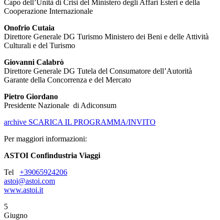
Capo dell’Unità di Crisi del Ministero degli Affari Esteri e della
Cooperazione Internazionale
Onofrio Cutaia
Direttore Generale DG Turismo Ministero dei Beni e delle Attività
Culturali e del Turismo
Giovanni Calabrò
Direttore Generale DG Tutela del Consumatore dell’Autorità
Garante della Concorrenza e del Mercato
Pietro Giordano
Presidente Nazionale di Adiconsum
archive
SCARICA IL PROGRAMMA/INVITO
Per maggiori informazioni:
ASTOI Confindustria Viaggi
Tel
+39065924206
astoi@astoi.com
www.astoi.it
5
Giugno