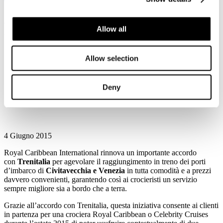
5
Giugno
Allow all
2015
FS Italiane
ROYAL CARIBBEAN & TRENITALIA: AGEVOLAZIONI
Allow selection
PER I CROCIERISTI CHE PARTONO IN TRENO
vantaggi esclusivi per i crocieristi che acquistano una
Deny
crociera Royal Caribbean International e raggiungono in
treno gli home-port di Civitavecchia e Venezia
4 Giugno 2015
Royal Caribbean International
rinnova un importante accordo
con
Trenitalia
per agevolare il raggiungimento in treno dei porti
d’imbarco di
Civitavecchia e Venezia
in tutta comodità e a prezzi
davvero convenienti, garantendo così ai crocieristi un servizio
sempre migliore sia a bordo che a terra.
Grazie all’accordo con Trenitalia, questa iniziativa consente ai clienti
in partenza per una crociera Royal Caribbean o Celebrity Cruises