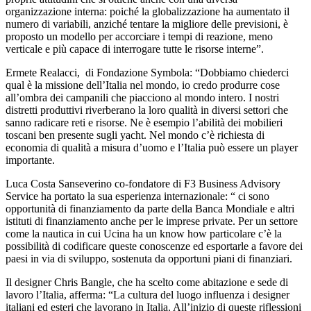
organizzazione interna: poiché la globalizzazione ha aumentato il
numero di variabili, anziché tentare la migliore delle previsioni, è
proposto un modello per accorciare i tempi di reazione, meno
verticale e più capace di interrogare tutte le risorse interne”.
Ermete Realacci, di Fondazione Symbola: “Dobbiamo chiederci
qual è la missione dell’Italia nel mondo, io credo produrre cose
all’ombra dei campanili che piacciono al mondo intero. I nostri
distretti produttivi riverberano la loro qualità in diversi settori che
sanno radicare reti e risorse. Ne è esempio l’abilità dei mobilieri
toscani ben presente sugli yacht. Nel mondo c’è richiesta di
economia di qualità a misura d’uomo e l’Italia può essere un player
importante.
Luca Costa Sanseverino co-fondatore di F3 Business Advisory
Service ha portato la sua esperienza internazionale: “ ci sono
opportunità di finanziamento da parte della Banca Mondiale e altri
istituti di finanziamento anche per le imprese private. Per un settore
come la nautica in cui Ucina ha un know how particolare c’è la
possibilità di codificare queste conoscenze ed esportarle a favore dei
paesi in via di sviluppo, sostenuta da opportuni piani di finanziari.
Il designer Chris Bangle, che ha scelto come abitazione e sede di
lavoro l’Italia, afferma: “La cultura del luogo influenza i designer
italiani ed esteri che lavorano in Italia. All’inizio di queste riflessioni