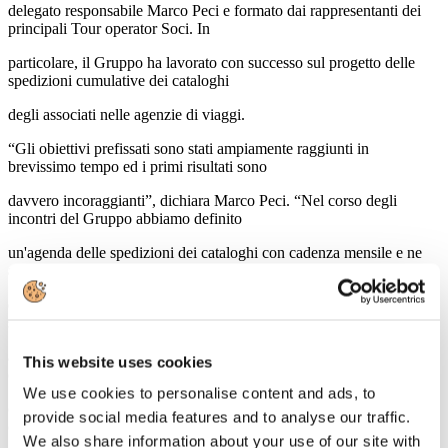
delegato responsabile Marco Peci e formato dai rappresentanti dei
principali Tour operator Soci. In
particolare, il Gruppo ha lavorato con successo sul progetto delle
spedizioni cumulative dei cataloghi
degli associati nelle agenzie di viaggi.
“Gli obiettivi prefissati sono stati ampiamente raggiunti in
brevissimo tempo ed i primi risultati sono
davvero incoraggianti”, dichiara Marco Peci. “Nel corso degli
incontri del Gruppo abbiamo definito
un'agenda delle spedizioni dei cataloghi con cadenza mensile e ne
abbiamo standardizzato le regole,
offrendo ai soci flessibilità e facilità di partecipazione. Nell'ultima
spedizione, grazie al partner TTL,
abbiamo conseguito ottimi risultati in termini di tempistiche di
This website uses cookies
consegna e di qualità del servizio reso”,
We use cookies to personalise content and ads, to
conferma Marco Peci, "raggiungendo circa 4500 agenzie di viaggi,
provide social media features and to analyse our traffic.
con un numero di dieci soci
We also share information about your use of our site with