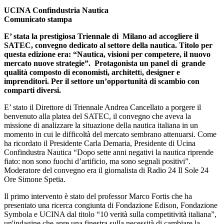
UCINA Confindustria Nautica
Comunicato stampa
E’ stata la prestigiosa Triennale di Milano ad accogliere il
SATEC, convegno dedicato al settore della nautica. Titolo per
questa edizione era: “Nautica, visioni per competere, il nuovo
mercato nuove strategie”. Protagonista un panel di grande
qualità composto di economisti, architett
i
, designer e
imprenditori. Per il settore un’opportunità di scambio con
comparti diversi.
E’ stato il Direttore di Triennale Andrea Cancellato a porgere il
benvenuto alla platea del SATEC, il convegno che aveva la
missione di analizzare la situazione della nautica italiana in un
momento in cui le difficoltà del mercato sembrano attenuarsi. Come
ha ricordato il Presidente Carla Demaria, Presidente di Ucina
Confindustra Nautica “Dopo sette anni negativi la nautica riprende
fiato: non sono fuochi d’artificio, ma sono segnali positivi”.
Moderatore del convegno era il giornalista di Radio 24 Il Sole 24
Ore Simone Spetia.
Il primo intervento è stato del professor Marco Fortis che ha
presentato una ricerca congiunta di Fondazione Edison, Fondazione
Symbola e UCINA dal titolo “10 verità sulla competitività italiana”,
un'indagine che apre una finestra sulla necessità di cambiare la