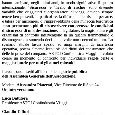
hanno cambiato, negli ultimi anni, in modo significativo il quadro
internazionale.
‘Sicurezza’
e ‘
livello di rischio’
sono divenute
variabili che viaggiatori e organizzatori di viaggi devono sempre
tenere ben presenti. In particolare, la diffusione del rischio per aree,
e talora per microaree, o l’imprevedibilità della minaccia terroristica
non permettono più di circoscrivere con certezza le condizioni
di sicurezza di una destinazione
. Il legislatore, la magistratura e gli
organismi di controllo intervengono in un quadro frammentario e
disomogeneo, assumendo decisioni a volte non coerenti tra loro. Lo
scenario attuale lascia spazio ad ampi margini di incertezza
operativa, potenzialmente lesivi sia dei diritti dei consumatori che
delle imprese del comparto. ASTOI Confindustria Viaggi ha voluto
creare un momento di confronto per individuare
regole certe e
maggiori tutele per tutti gli attori coinvolti
.
I lavori sono inseriti all’interno della
parte pubblica
dell’Assemblea Generale dell’Associazione
.
Modera
Alessandro Plateroti
, Vice Direttore de Il Sole 24
Ore
Interverranno:
Luca Battifora
Presidente ASTOI Confindustria Viaggi
Claudio Taffuri