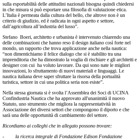
sulla esportabilità delle attitudini nazionali bisogna quindi chiedersi
in che misura si può esportare una filosofia di valutazione etica.
L’Italia è permeata dalla cultura del bello, che altrove non è un
criterio di giudizio, ed è radicata in ogni aspetto e settore,
dall’agricoltura all’industria del lusso”.
Stefano Boeri, architetto e urbanista è intervenuto chiarendo una
delle combinazioni che hanno reso il design italiano così forte nel
mondo, un rapporto che trova applicazione anche nella nautica:
“non dimentichiamo il felice dialogo che si è stabilito tra una
imprenditoria che ha dimostrato la voglia di rischiare e gli architetti e
designer con cui ha voluto lavorare. Da qui sono nate le migliori
innovazioni, lo sfruttamento di nuovi materiali e linguaggi. Le
nautica italiana deve saper sfruttare la risorsa della portualità
turistica, settore in cui una politica seria non esiste”.
Nella stessa giornata si è svolta l’Assemblea dei Soci di UCINA
Confindustria Nautica che ha approvato all'unanimità il nuovo
Statuto, uno strumento che migliora la rappresentatività in
Associazione dei diversi settori che compongono il diporto e che
sarà una delle opportunità di cambiamento del settore.
Ricordiamo ai colleghi che in allegato possono trovare:
-
la ricerca integrale di Fondazione Edison Fondazione