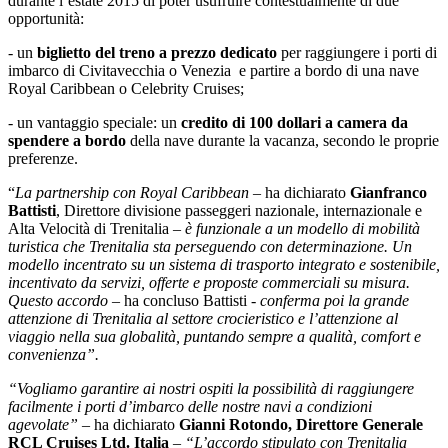
durante l’estate 2015 di poter usufruire contestualmente di due
opportunità:
- un
biglietto del treno a prezzo dedicato
per raggiungere i porti di
imbarco di Civitavecchia o Venezia e partire a bordo di una nave
Royal Caribbean o Celebrity Cruises;
- un vantaggio speciale: un
credito di 100 dollari a camera da
spendere a bordo
della nave durante la vacanza, secondo le proprie
preferenze.
“
La partnership con Royal Caribbean
– ha dichiarato
Gianfranco
Battisti
, Direttore divisione passeggeri nazionale, internazionale e
Alta Velocità di Trenitalia –
è
funzionale a un modello di mobilità
turistica che Trenitalia sta perseguendo con determinazione. Un
modello incentrato su un sistema di trasporto integrato e sostenibile,
incentivato da servizi, offerte e proposte commerciali su misura.
Questo accordo
– ha concluso Battisti -
conferma poi la grande
attenzione di Trenitalia al settore crocieristico e l’attenzione al
viaggio nella sua globalità, puntando sempre a qualità, comfort e
convenienza”.
“Vogliamo garantire ai nostri ospiti la possibilità di raggiungere
facilmente i porti d’imbarco delle nostre navi a condizioni
agevolate”
– ha dichiarato
Gianni Rotondo, Direttore Generale
RCL Cruises Ltd. Italia
–
“L’accordo stipulato con Trenitalia