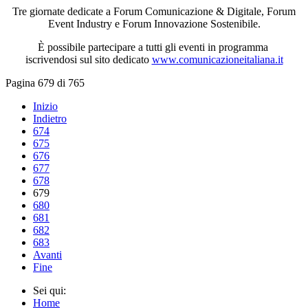
Tre giornate dedicate a Forum Comunicazione & Digitale, Forum
Event Industry e Forum Innovazione Sostenibile.
È possibile partecipare a tutti gli eventi in programma
iscrivendosi sul sito dedicato
www.comunicazioneitaliana.it
Pagina 679 di 765
Inizio
Indietro
674
675
676
677
678
679
680
681
682
683
Avanti
Fine
Sei qui:
Home