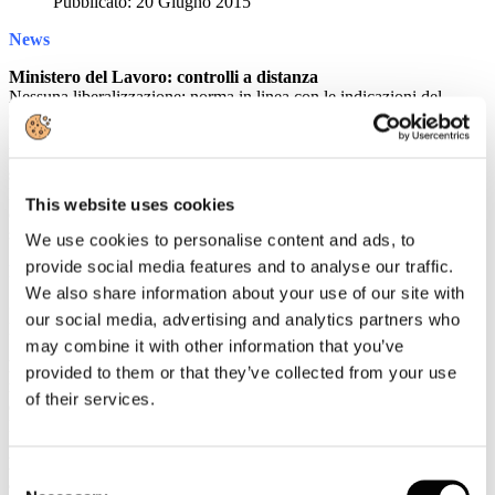
Pubblicato: 20 Giugno 2015
News
Ministero del Lavoro: controlli a distanza
Nessuna liberalizzazione; norma in linea con le indicazioni del
Garante della Privacy
Le regole del bonus per ristrutturare gli alberghi con almeno
sette camere
Definite le disposizioni applicative per l'attribuzione
This website uses cookies
dell'agevolazione fiscale introdotta dal Dl 83/2014 a favore delle
strutture ricettive che si rifanno il look
We use cookies to personalise content and ads, to
provide social media features and to analyse our traffic.
Rassegna Stampa
We also share information about your use of our site with
Gli Alberghi sfidano il web
our social media, advertising and analytics partners who
Primo Magazine
may combine it with other information that you’ve
PALMUCCI: Confindustria Alberghi e Assobiomedica
provided to them or that they’ve collected from your use
rinnovano l'accordo sui congressi medici: sobrietà e prezzi
of their services.
congrui anche nei 5 stelle
EVENT REPORT
Expo, il web sentiment è ambivalente: ecco i padiglioni più
Consent
apprezzati e le ragioni di contenti e scontenti