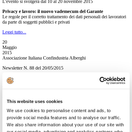
L'evento si svolgerà dal 10 al 20 novembre 2015
Privacy e lavoro: il nuovo vademecum del Garante
Le regole per il corretto trattamento dei dati personali dei lavoratori
da parte di soggetti pubblici e privati
Leggi tutto...
20
Maggio
2015
Associazione Italiana Confindustria Alberghi
Newsletter N. 88 del 20/05/2015
Rassegna Stampa
Trivago: Trentino Alto Adige primo nell'Online Reputation
Ranking
TTG
This website uses cookies
Certificati di Eccellenza Tripadvisor, oltre 43mila
We use cookies to personalise content and ads, to
riconoscimenti per l'Italia
provide social media features and to analyse our traffic.
TTG
We also share information about your use of our site with
Matera ufficialmente Capitale europea Cultura 2019
our social media, advertising and analytics partners who