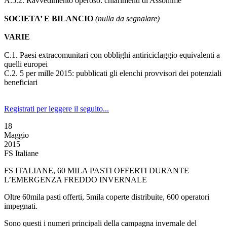
A.5.2. Ravvedimento operoso: chiarimenti di Assonime
SOCIETA’ E BILANCIO
(nulla da segnalare)
VARIE
C.1. Paesi extracomunitari con obblighi antiriciclaggio equivalenti a
quelli europei
C.2. 5 per mille 2015: pubblicati gli elenchi provvisori dei potenziali
beneficiari
Registrati per leggere il seguito...
18
Maggio
2015
FS Italiane
FS ITALIANE, 60 MILA PASTI OFFERTI DURANTE
L’EMERGENZA FREDDO INVERNALE
Oltre 60mila pasti offerti, 5mila coperte distribuite, 600 operatori
impegnati.
Sono questi i numeri principali della campagna invernale del