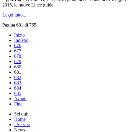
2015, le nuove Linee guida
Leggi tutto...
Pagina 681 di 765
Inizio
Indietro
676
677
678
679
680
681
682
683
684
685
Avanti
Fine
Sei qui:
Home
I Servizi
News