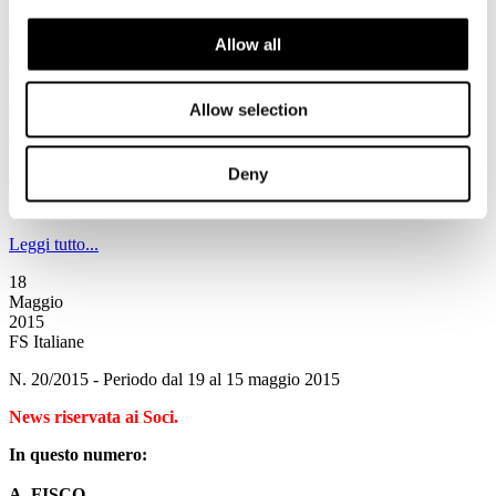
19
Maggio
Allow all
2015
Associazione Italiana Confindustria Alberghi
Allow selection
Newsletter N. 87 del 19/05/2015
News
Deny
TBDI Digital Warm Up 2015
ROMA, 28 maggio 2015 - presso The Church Palace
Leggi tutto...
18
Maggio
2015
FS Italiane
N. 20/2015 - Periodo dal 19 al 15 maggio 2015
News riservata ai Soci.
In questo numero:
A. FISCO