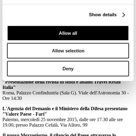
Iorio, Federturismo: "Dopo Parigi, nuove sfide al settore"
GUIDA VIAGGI
Show details
TripAdvisor avvisa le imprese: "Denunciate le frodi degli
influencer professionisti"
TTGITALIA
Allow all
Comunicati Stampa
Ricettività e digitalizzazione si incontrano a Venezia.
Allow selection
#hotelevolution Venezia
Comunicato Stampa
Deny
Eventi
"Presentazione della rivista di studi e analisi Travel Retail
Italia"
Roma, Palazzo Confindustria (Sala G). Viale dell'Astronomia 30 -
Ore 14:30
L'Agenzia del Demanio e il Ministero della Difesa presentano
"Valore Paese - Fari"
Palermo, mercoledì 25 novembre 2015, dalle ore 17.30 alle ore
19.00, presso Palazzo Cefalà, Via Alloro, 99
Il nuovo Mezzogiorno, il rilancio del Paese attraverso lo