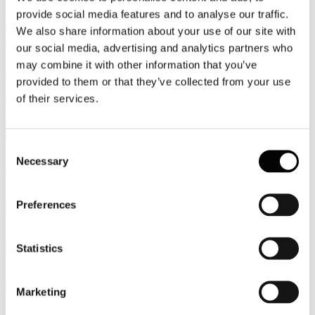
LA STAMPA
provide social media features and to analyse our traffic.
Marriott compra Starwood, nasce nuovo leader globale degli
We also share information about your use of our site with
alberghi
our social media, advertising and analytics partners who
IL SOLE 24 ORE
may combine it with other information that you’ve
Great Place To Work: 3 catene alberghiere nella top 25 dei
provided to them or that they’ve collected from your use
migliori posti in cui lavorare
of their services.
WebBitmag
La Russia per ora non bloccherà i voli in Europa
TRAVELNOSTOP
Consent
Necessary
Giubileo, Alfano: "Oltre 24mila agenti per tutelare Roma"
Selection
TTGITALIA
Al via a Barcellona l'ibtm world 2015: nel padiglione 3mila
Preferences
espositori, 7 filoni tematici per i contenuti
EVENT REPORT
Statistics
Milano, un brand che vola
ITALIAN VENUE
Più sicurezza in Italia dopo gli attentati di Parigi
Marketing
L'AGENZIA DI VIAGGI