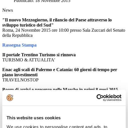
Pubblicato: 18 Novembre 2015
News
"Il nuovo Mezzogiorno, il rilancio del Paese attraverso lo
sviluppo turistico del Sud"
Roma, 24 Novembre 2015 ore 10:00 presso Sala Zuccari del Senato
della Repubblica
Rassegna Stampa
Il portale Trentino Turismo si rinnova
TURISMO & ATTUALITA'
Enac agli scali di Palermo e Catania: 60 giorni di tempo per
piano investimenti
TRAVELNOSTOP
Boom di arrivi e presenze nelle Marche in primi 8 mesi 2015
TRAVELNOSTOP
Borsa, in calo titoli compagnie aeree e viaggi
TRAVELLING INTERLINE
This website uses cookies
Marriott compra Starwood, nasce la prima catena di hotel del
mondo
We use cookies to personalise content and ads, to