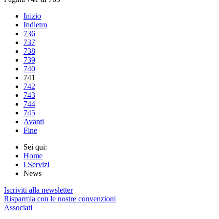
Inizio
Indietro
736
737
738
739
740
741
742
743
744
745
Avanti
Fine
Sei qui:
Home
I Servizi
News
Iscriviti alla newsletter
Risparmia con le nostre convenzioni
Associati