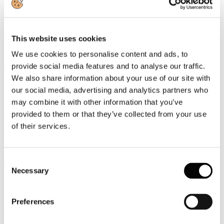
Documenti
Atti del Convegno: "Lo sviluppo delle Reti d'impresa nel settore
turistico"
This website uses cookies
Strumenti, metodologie ed azioni per favorire ed accompagnare i
processi di networking: scarica tutte le presentazioni dei relatori
We use cookies to personalise content and ads, to
provide social media features and to analyse our traffic.
Leggi tutto...
We also share information about your use of our site with
13
our social media, advertising and analytics partners who
Dicembre
may combine it with other information that you’ve
2013
Astoi
provided to them or that they’ve collected from your use
of their services.
ASTOI NewsOnLine - Periodo dal 9 al 13 dicembre 2013
Consent
Leggi tutto...
Necessary
Selection
13
Dicembre
2013
Preferences
Associazione Italiana Confindustria Alberghi