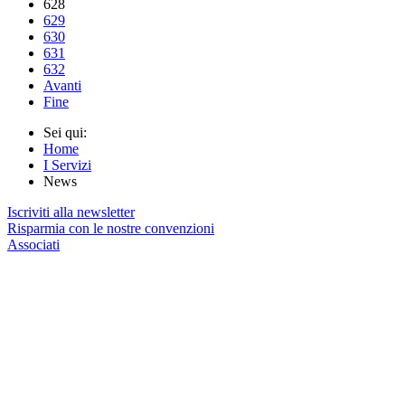
628
629
630
631
632
Avanti
Fine
Sei qui:
Home
I Servizi
News
Iscriviti alla newsletter
Risparmia con le nostre convenzioni
Associati