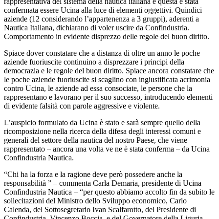
rappresentativa del sistema della nautica italiana e questa è stata
confermata essere Ucina alla luce di elementi oggettivi. Quindici
aziende (12 considerando l’appartenenza a 3 gruppi), aderenti a
Nautica Italiana, dichiarano di voler uscire da Confindustria.
Comportamento in evidente disprezzo delle regole del buon diritto.
Spiace dover constatare che a distanza di oltre un anno le poche
aziende fuoriuscite continuino a disprezzare i principi della
democrazia e le regole del buon diritto. Spiace ancora constatare che
le poche aziende fuoriuscite si scaglino con ingiustificata acrimonia
contro Ucina, le aziende ad essa consociate, le persone che la
rappresentano e lavorano per il suo successo, introducendo elementi
di evidente falsità con parole aggressive e violente.
L’auspicio formulato da Ucina è stato e sarà sempre quello della
ricomposizione nella ricerca della difesa degli interessi comuni e
generali del settore della nautica del nostro Paese, che viene
rappresentato – ancora una volta ve ne è stata conferma – da Ucina
Confindustria Nautica.
“Chi ha la forza e la ragione deve però possedere anche la
responsabilità ” – commenta Carla Demaria, presidente di Ucina
Confindustria Nautica – “per questo abbiamo accolto fin da subito le
sollecitazioni del Ministro dello Sviluppo economico, Carlo
Calenda, del Sottosegretario Ivan Scalfarotto, del Presidente di
Confindustria, Vincenzo Boccia, e del Governatore della Liguria,