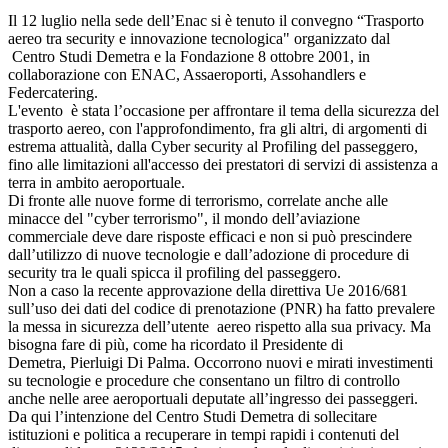
Il 12 luglio nella sede dell’Enac si è tenuto il convegno “Trasporto
aereo tra security e innovazione tecnologica" organizzato dal
Centro Studi Demetra e la Fondazione 8 ottobre 2001, in
collaborazione con ENAC, Assaeroporti, Assohandlers e
Federcatering.
L'evento è stata l’occasione per affrontare il tema della sicurezza del
trasporto aereo, con l'approfondimento, fra gli altri, di argomenti di
estrema attualità, dalla Cyber security al Profiling del passeggero,
fino alle limitazioni all'accesso dei prestatori di servizi di assistenza a
terra in ambito aeroportuale.
Di fronte alle nuove forme di terrorismo, correlate anche alle
minacce del "cyber terrorismo", il mondo dell’aviazione
commerciale deve dare risposte efficaci e non si può prescindere
dall’utilizzo di nuove tecnologie e dall’adozione di procedure di
security tra le quali spicca il profiling del passeggero.
Non a caso la recente approvazione della direttiva Ue 2016/681
sull’uso dei dati del codice di prenotazione (PNR) ha fatto prevalere
la messa in sicurezza dell’utente aereo rispetto alla sua privacy. Ma
bisogna fare di più, come ha ricordato il Presidente di
Demetra, Pierluigi Di Palma. Occorrono nuovi e mirati investimenti
su tecnologie e procedure che consentano un filtro di controllo
anche nelle aree aeroportuali deputate all’ingresso dei passeggeri.
Da qui l’intenzione del Centro Studi Demetra di sollecitare
istituzioni e politica a recuperare in tempi rapidi i contenuti del