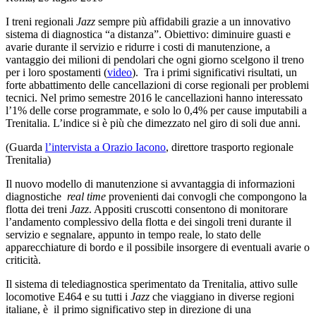
I treni regionali
Jazz
sempre più affidabili grazie a un innovativo
sistema di diagnostica “a distanza”. Obiettivo: diminuire guasti e
avarie durante il servizio e ridurre i costi di manutenzione, a
vantaggio dei milioni di pendolari che ogni giorno scelgono il treno
per i loro spostamenti (
video
). Tra i primi significativi risultati, un
forte abbattimento delle cancellazioni di corse regionali per problemi
tecnici. Nel primo semestre 2016 le cancellazioni hanno interessato
l’1% delle corse programmate, e solo lo 0,4% per cause imputabili a
Trenitalia. L’indice si è più che dimezzato nel giro di soli due anni.
(Guarda
l’intervista a Orazio Iacono
, direttore trasporto regionale
Trenitalia)
Il nuovo modello di manutenzione si avvantaggia di informazioni
diagnostiche
real time
provenienti dai convogli che compongono la
flotta dei treni
Jazz
. Appositi cruscotti consentono di monitorare
l’andamento complessivo della flotta e dei singoli treni durante il
servizio e segnalare, appunto in tempo reale, lo stato delle
apparecchiature di bordo e il possibile insorgere di eventuali avarie o
criticità.
Il sistema di telediagnostica sperimentato da Trenitalia, attivo sulle
locomotive E464 e su tutti i
Jazz
che viaggiano in diverse regioni
italiane, è il primo significativo step in direzione di una