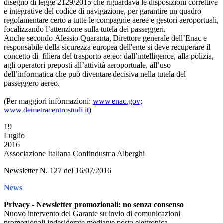
disegno di legge 2129/2015 che riguardava le disposizioni correttive
e integrative del codice di navigazione, per garantire un quadro
regolamentare certo a tutte le compagnie aeree e gestori aeroportuali,
focalizzando l’attenzione sulla tutela dei passeggeri.
Anche secondo Alessio Quaranta, Direttore generale dell’Enac e
responsabile della sicurezza europea dell'ente si deve recuperare il
concetto di filiera del trasporto aereo: dall’intelligence, alla polizia,
agli operatori preposti all’attività aeroportuale, all’uso
dell’informatica che può diventare decisiva nella tutela del
passeggero aereo.
(Per maggiori informazioni:
www.enac.gov;
www.demetracentrostudi.it
)
19
Luglio
2016
Associazione Italiana Confindustria Alberghi
Newsletter N. 127 del 16/07/2016
News
Privacy - Newsletter promozionali: no senza consenso
Nuovo intervento del Garante su invio di comunicazioni
promozionali indesiderate mediante posta elettronica