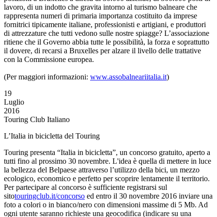
lavoro, di un indotto che gravita intorno al turismo balneare che
rappresenta numeri di primaria importanza costituito da imprese
fornitrici tipicamente italiane, professionisti e artigiani, e produttori
di attrezzature che tutti vedono sulle nostre spiagge? L’associazione
ritiene che il Governo abbia tutte le possibilità, la forza e soprattutto
il dovere, di recarsi a Bruxelles per alzare il livello delle trattative
con la Commissione europea.
(Per maggiori informazioni:
www.assobalneariitalia.it
)
19
Luglio
2016
Touring Club Italiano
L’Italia in bicicletta del Touring
Touring presenta “Italia in bicicletta”, un concorso gratuito, aperto a
tutti fino al prossimo 30 novembre. L'idea è quella di mettere in luce
la bellezza del Belpaese attraverso l’utilizzo della bici, un mezzo
ecologico, economico e perfetto per scoprire lentamente il territorio.
Per partecipare al concorso è sufficiente registrarsi sul
sito
touringclub.it/concorso
ed entro il 30 novembre 2016 inviare una
foto a colori o in bianco/nero con dimensioni massime di 5 Mb. Ad
ogni utente saranno richieste una geocodifica (indicare su una