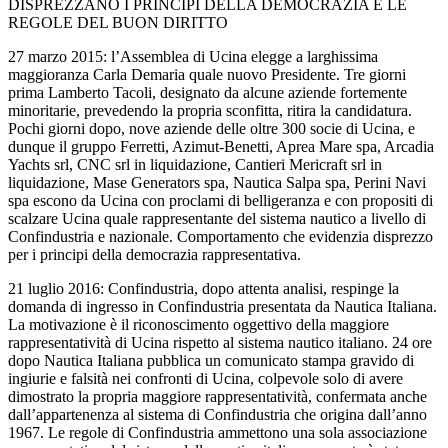
DISPREZZANO I PRINCIPI DELLA DEMOCRAZIA E LE
REGOLE DEL BUON DIRITTO
27 marzo 2015: l’Assemblea di Ucina elegge a larghissima
maggioranza Carla Demaria quale nuovo Presidente. Tre giorni
prima Lamberto Tacoli, designato da alcune aziende fortemente
minoritarie, prevedendo la propria sconfitta, ritira la candidatura.
Pochi giorni dopo, nove aziende delle oltre 300 socie di Ucina, e
dunque il gruppo Ferretti, Azimut-Benetti, Aprea Mare spa, Arcadia
Yachts srl, CNC srl in liquidazione, Cantieri Mericraft srl in
liquidazione, Mase Generators spa, Nautica Salpa spa, Perini Navi
spa escono da Ucina con proclami di belligeranza e con propositi di
scalzare Ucina quale rappresentante del sistema nautico a livello di
Confindustria e nazionale. Comportamento che evidenzia disprezzo
per i principi della democrazia rappresentativa.
21 luglio 2016: Confindustria, dopo attenta analisi, respinge la
domanda di ingresso in Confindustria presentata da Nautica Italiana.
La motivazione è il riconoscimento oggettivo della maggiore
rappresentatività di Ucina rispetto al sistema nautico italiano. 24 ore
dopo Nautica Italiana pubblica un comunicato stampa gravido di
ingiurie e falsità nei confronti di Ucina, colpevole solo di avere
dimostrato la propria maggiore rappresentatività, confermata anche
dall’appartenenza al sistema di Confindustria che origina dall’anno
1967. Le regole di Confindustria ammettono una sola associazione