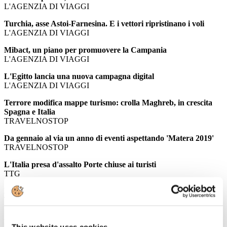
L'AGENZIA DI VIAGGI
Turchia, asse Astoi-Farnesina. E i vettori ripristinano i voli
L'AGENZIA DI VIAGGI
Mibact, un piano per promuovere la Campania
L'AGENZIA DI VIAGGI
L'Egitto lancia una nuova campagna digital
L'AGENZIA DI VIAGGI
Terrore modifica mappe turismo: crolla Maghreb, in crescita
Spagna e Italia
TRAVELNOSTOP
Da gennaio al via un anno di eventi aspettando 'Matera 2019'
TRAVELNOSTOP
L'Italia presa d'assalto Porte chiuse ai turisti
TTG
Madagascar tra le top destination di Hotelplan
TRAVEL QUOTIDIANO
A Genova un'accademia di formazione per l'hôtellerie di bordo
IL GIORNALE DEL TURISMO
This website uses cookies