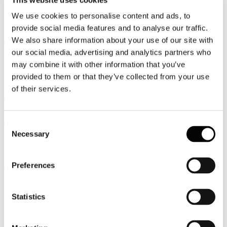
We use cookies to personalise content and ads, to
Eventi
provide social media features and to analyse our traffic.
PROGRAMMA - Dalla Ristrutturazione alla Digitalizzazione.
We also share information about your use of our site with
TAX CREDIT come funziona e quali le opportunità per le
imprese.
our social media, advertising and analytics partners who
Mercoledì 20 luglio, ore 14.30 - Hotel Terme San Giovanni -
may combine it with other information that you’ve
Rapolano Terme (SI)
provided to them or that they’ve collected from your use
Tutte le informazioni sono consultabili all'indirizzo
of their services.
www.alberghiconfindustria.it
Per accedere in automatico alle informazioni della Newsletter
cliccando direttamente sulla notizia prescelta è necessario per la
Consent
prima volta salvare Username e Password utilizzando il flag
Necessary
Selection
"memorizza i dati di accesso".
Nel caso in cui non vi ricordate o non siete provvisti delle
Preferences
credenziali di accesso vi invitiamo a contattarci all'indirizzo
affarigenerali@alberghiconfindustria.it
V.le Pasteur, 10 - 00144 Roma (RM), Italia T +39.06.5924274 F
Statistics
+39.06.54281933 - info@alberghiconfindustria.it
19