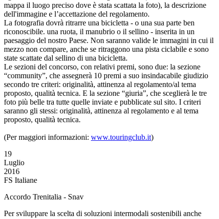
mappa il luogo preciso dove è stata scattata la foto), la descrizione
dell'immagine e l’accettazione del regolamento.
La fotografia dovrà ritrarre una bicicletta - o una sua parte ben
riconoscibile. una ruota, il manubrio o il sellino - inserita in un
paesaggio del nostro Paese. Non saranno valide le immagini in cui il
mezzo non compare, anche se ritraggono una pista ciclabile e sono
state scattate dal sellino di una bicicletta.
Le sezioni del concorso, con relativi premi, sono due: la sezione
“community”, che assegnerà 10 premi a suo insindacabile giudizio
secondo tre criteri: originalità, attinenza al regolamento/al tema
proposto, qualità tecnica. E la sezione “giuria”, che sceglierà le tre
foto più belle tra tutte quelle inviate e pubblicate sul sito. I criteri
saranno gli stessi: originalità, attinenza al regolamento e al tema
proposto, qualità tecnica.
(Per maggiori informazioni:
www.touringclub.it
)
19
Luglio
2016
FS Italiane
Accordo Trenitalia - Snav
Per sviluppare la scelta di soluzioni intermodali sostenibili anche