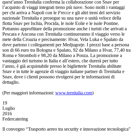
quest’anno Trenitalia conferma la collaborazione con Snav per
l’acquisto di viaggi integrati treno più nave. Sono molti i vantaggi
per chi arriva a Napoli con le
Frecce
e gli altri treni del servizio
nazionale Trenitalia e prosegue su una nave o unità veloce della
flotta Snav per Ischia, Procida, le isole Eolie e le isole Pontine.
Potranno approfittare della promozione anche i turisti che arrivati a
Pescara e Ancona con Trenitalia continueranno il viaggio verso le
mete della Croazia e precisamente: Hvar, Vela Luka e Spalato da
dove partono i collegamenti per Medjugorje. I prezzi base a persona
son di 66 euro tra Bologna e Spalato, 92 da Milano a Hvar, 77,40 tra
Roma e Stromboli e 98,20 da Milano a Ponza. La promozione a
vantaggio del turismo in Italia e all’estero, che durerà per tutto
l’anno, è già acquistabile presso le biglietterie Trenitalia abilitate
Snav e in tutte le agenzie di viaggio italiane partner di Trenitalia e
Snav, dove i clienti possono rivolgersi per le informazioni di
dettaglio.
(Per maggiori informazioni:
www.trenitalia.com
)
19
Luglio
2016
Federcatering
Il convegno “Trasporto aereo tra security e innovazione tecnologica"