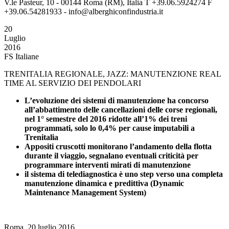
V.le Pasteur, 10 - 00144 Roma (RM), Italia T +39.06.5924274 F
+39.06.54281933 - info@alberghiconfindustria.it
20
Luglio
2016
FS Italiane
TRENITALIA REGIONALE, JAZZ: MANUTENZIONE REAL
TIME AL SERVIZIO DEI PENDOLARI
L’evoluzione dei sistemi di manutenzione ha concorso
all’abbattimento delle cancellazioni delle corse regionali,
nel 1° semestre del 2016 ridotte all’1% dei treni
programmati, solo lo 0,4% per cause imputabili a
Trenitalia
Appositi cruscotti monitorano l’andamento della flotta
durante il viaggio, segnalano eventuali criticità per
programmare interventi mirati di manutenzione
il sistema di telediagnostica è uno step verso una completa
manutenzione dinamica e predittiva (Dynamic
Maintenance Management System)
Roma, 20 luglio 2016