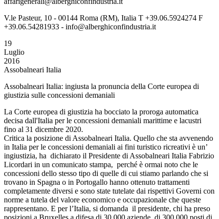
affarigenerali@alberghiconfindustria.it
V.le Pasteur, 10 - 00144 Roma (RM), Italia T +39.06.5924274 F
+39.06.54281933 - info@alberghiconfindustria.it
19
Luglio
2016
Assobalneari Italia
Assobalneari Italia: ingiusta la pronuncia della Corte europea di
giustizia sulle concessioni demaniali
La Corte europea di giustizia ha bocciato la proroga automatica
decisa dall'Italia per le concessioni demaniali marittime e lacustri
fino al 31 dicembre 2020.
Critica la posizione di Assobalneari Italia. Quello che sta avvenendo
in Italia per le concessioni demaniali ai fini turistico ricreativi è un’
ingiustizia, ha dichiarato il Presidente di Assobalneari Italia Fabrizio
Licordari in un comunicato stampa, perché è ormai noto che le
concessioni dello stesso tipo di quelle di cui stiamo parlando che si
trovano in Spagna o in Portogallo hanno ottenuto trattamenti
completamente diversi e sono state tutelate dai rispettivi Governi con
norme a tutela del valore economico e occupazionale che queste
rappresentano. E per l’Italia, si domanda il presidente, chi ha preso
posizioni a Bruxelles a difesa di 30.000 aziende, di 300.000 posti di