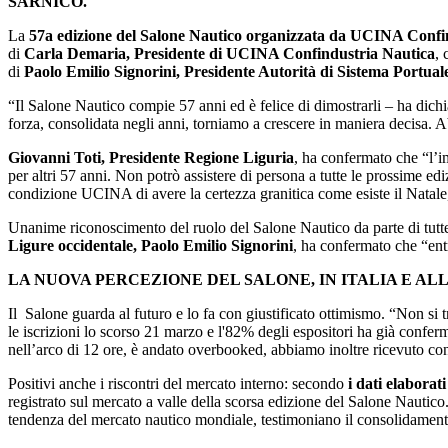
SARNICO.
La
57a edizione del Salone Nautico organizzata da UCINA Confi
di
Carla Demaria, Presidente di UCINA Confindustria Nautica
, 
di
Paolo Emilio Signorini, Presidente Autorità di Sistema Portual
“Il Salone Nautico compie 57 anni ed è felice di dimostrarli – ha dichi
forza, consolidata negli anni, torniamo a crescere in maniera decisa. 
Giovanni Toti, Presidente Regione Liguria
, ha confermato che “l’im
per altri 57 anni. Non potrò assistere di persona a tutte le prossime edi
condizione UCINA di avere la certezza granitica come esiste il Natale,
Unanime riconoscimento del ruolo del Salone Nautico da parte di tutte le
Ligure occidentale, Paolo Emilio Signorini
, ha confermato che “ent
LA NUOVA PERCEZIONE DEL SALONE, IN ITALIA E AL
Il Salone guarda al futuro e lo fa con giustificato ottimismo. “Non si 
le iscrizioni lo scorso 21 marzo e l'82% degli espositori ha già confer
nell’arco di 12 ore, è andato overbooked, abbiamo inoltre ricevuto con
Positivi anche i riscontri del mercato interno: secondo
i dati elaborat
registrato sul mercato a valle della scorsa edizione del Salone Nautico.
tendenza del mercato nautico mondiale, testimoniano il consolidamento d