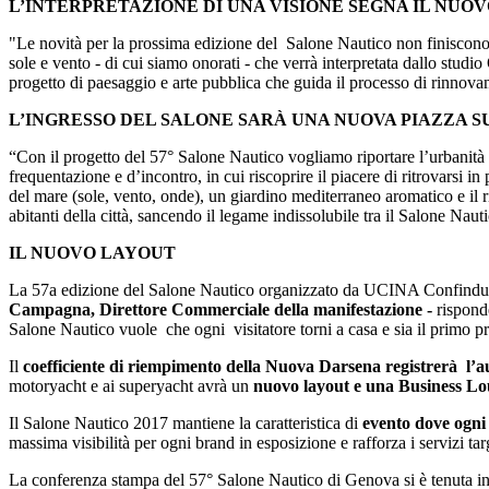
L’INTERPRETAZIONE DI UNA VISIONE SEGNA IL NUO
"Le novità per la prossima edizione del Salone Nautico non finiscon
sole e vento - di cui siamo onorati - che verrà interpretata dallo studio
progetto di paesaggio e arte pubblica che guida il processo di rinnovam
L’INGRESSO DEL SALONE SARÀ UNA NUOVA PIAZZA 
“Con il progetto del 57° Salone Nautico vogliamo riportare l’urbanità
frequentazione e d’incontro, in cui riscoprire il piacere di ritrovarsi 
del mare (sole, vento, onde), un giardino mediterraneo aromatico e il r
abitanti della città, sancendo il legame indissolubile tra il Salone Nau
IL NUOVO LAYOUT
La 57a edizione del Salone Nautico organizzato da UCINA Confindustria
Campagna, Direttore Commerciale della manifestazione -
risponde
Salone Nautico vuole che ogni visitatore torni a casa e sia il primo pr
Il
coefficiente di riempimento della Nuova Darsena registrerà l’a
motoryacht e ai superyacht avrà un
nuovo layout e una Business Lo
Il Salone Nautico 2017 mantiene la caratteristica di
evento dove ogni
massima visibilità per ogni brand in esposizione e rafforza i servizi targe
La conferenza stampa del 57° Salone Nautico di Genova si è tenuta in