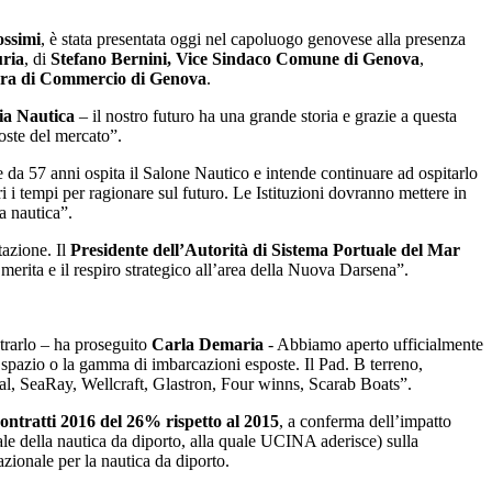
ossimi
, è stata presentata oggi nel capoluogo genovese alla presenza
uria
, di
Stefano Bernini, Vice Sindaco Comune di Genova
,
era di Commercio di Genova
.
ia Nautica
– il nostro futuro ha una grande storia e grazie a questa
oste del mercato”.
e da 57 anni ospita il Salone Nautico e intende continuare ad ospitarlo
ri i tempi per ragionare sul futuro. Le Istituzioni dovranno mettere in
a nautica”.
tazione. Il
Presidente dell’Autorità di Sistema Portuale del Mar
rita e il respiro strategico all’area della Nuova Darsena”.
strarlo – ha proseguito
Carla Demaria
- Abbiamo aperto ufficialmente
o spazio o la gamma di imbarcazioni esposte. Il Pad. B terreno,
gal, SeaRay, Wellcraft, Glastron, Four winns, Scarab Boats”.
ontratti 2016 del 26% rispetto al 2015
, a conferma dell’impatto
e della nautica da diporto, alla quale UCINA aderisce) sulla
zionale per la nautica da diporto.