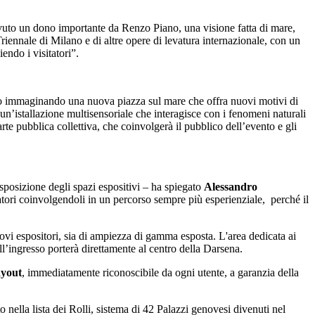
cevuto un dono importante da Renzo Piano, una visione fatta di mare,
 Triennale di Milano e di altre opere di levatura internazionale, con un
endo i visitatori”.
 immaginando una nuova piazza sul mare che offra nuovi motivi di
e un’istallazione multisensoriale che interagisce con i fenomeni naturali
te pubblica collettiva, che coinvolgerà il pubblico dell’evento e gli
sposizione degli spazi espositivi – ha spiegato
Alessandro
tatori coinvolgendoli in un percorso sempre più esperienziale, perché il
nuovi espositori, sia di ampiezza di gamma esposta. L'area dedicata ai
ll’ingresso porterà direttamente al centro della Darsena.
ayout
, immediatamente riconoscibile da ogni utente, a garanzia della
ito nella lista dei Rolli, sistema di 42 Palazzi genovesi divenuti nel