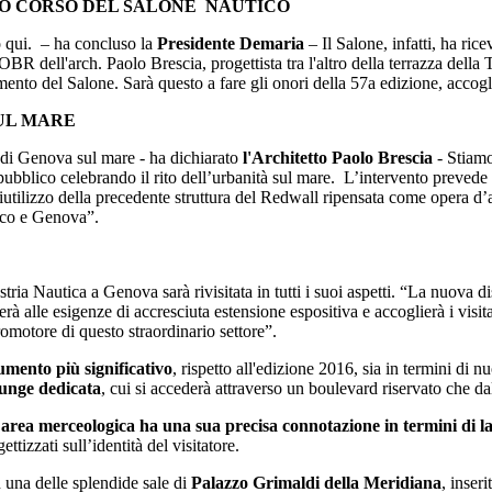
VO CORSO DEL SALONE NAUTICO
o qui. – ha concluso la
Presidente Demaria
– Il Salone, infatti, ha ri
 OBR dell'arch. Paolo Brescia, progettista tra l'altro della terrazza della
ento del Salone. Sarà questo a fare gli onori della 57a edizione, accogli
SUL MARE
 di Genova sul mare - ha dichiarato
l'Architetto Paolo Brescia
- Stiamo
in pubblico celebrando il rito dell’urbanità sul mare. L’intervento preved
iutilizzo della precedente struttura del Redwall ripensata come opera d’ar
tico e Genova”.
 Nautica a Genova sarà rivisitata in tutti i suoi aspetti. “La nuova di
rà alle esigenze di accresciuta estensione espositiva e accoglierà i visi
omotore di questo straordinario settore”.
umento più significativo
, rispetto all'edizione 2016, sia in termini di 
unge dedicata
, cui si accederà attraverso un boulevard riservato che da
 area merceologica ha una sua precisa connotazione in termini di l
ttizzati sull’identità del visitatore.
 una delle splendide sale di
Palazzo Grimaldi della Meridiana
, inser