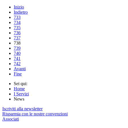
Inizio
Indietro
733
734
735
736
737
738
739
740
741
742
Avanti
Fine
Sei qui:
Home
I Servizi
News
Iscriviti alla newsletter
Risparmia con le nostre convenzioni
Associati