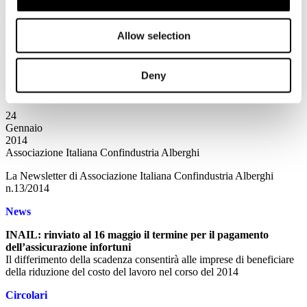
Nell’attuale panorama turistico l’universo delle reviews ha assunto
un ruolo sempre maggiore. Le Aziende del settore necessitano di
Allow selection
una conoscenza approfondita per acquisire maggiore tecniche di
utilizzo degli strumenti on-line in un’ottica di crescita e di sviluppo
per il proprio business.
Deny
Leggi tutto...
24
Gennaio
2014
Associazione Italiana Confindustria Alberghi
La Newsletter di Associazione Italiana Confindustria Alberghi
n.13/2014
News
INAIL: rinviato al 16 maggio il termine per il pagamento
dell’assicurazione infortuni
Il differimento della scadenza consentirà alle imprese di beneficiare
della riduzione del costo del lavoro nel corso del 2014
Circolari