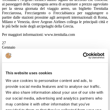
ai passeggeri della compagnia aerea di acquistare a prezzo agevolato
per la stessa giornata del viaggio aereo, un biglietto Trenitalia
Frecciarossa, Frecciargento o Frecciabianca per raggiungere o
partire dalle stazioni prossime agli aeroporti internazionali di Roma,
Milano e Venezia, dove Aegean Airlines collega le principali città e
le più belle isole degli arcipelaghi della Grecia.
Per maggiori informazioni: www.trenitalia.com
27
Gennaio
2014
FS Italiane
Trenitalia e Bologna Fiere insieme per la promozione Carta Freccia
Biglietti d’ingresso al prezzo di uno e una corsia preferenziale per
This website uses cookies
entrare alla Fiera di Bologna sono i vantaggi riservati ai soci
We use cookies to personalise content and ads, to
CartaFreccia che raggiungeranno il capoluogo emiliano con le
Frecce Trenitalia.
provide social media features and to analyse our traffic.
We also share information about your use of our site with
Leggi tutto...
our social media, advertising and analytics partners who
27
may combine it with other information that you’ve
Gennaio