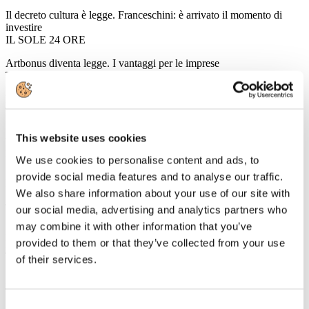
Il decreto cultura è legge. Franceschini: è arrivato il momento di
investire
IL SOLE 24 ORE
Artbonus diventa legge. I vantaggi per le imprese
TTGITALIA
E' legge il dl Cultura, Franceschini: ora investire in cultura e turismo
TRAVELNOSTOP
Aumentano i pernottamenti nelle città europee, ecco i maggiori
This website uses cookies
mercati di incoming
EVENT REPORT
We use cookies to personalise content and ads, to
provide social media features and to analyse our traffic.
Legge turismo e cultura. Per il Ministro Franceschini è ora di
We also share information about your use of our site with
investire
TRAVELLING INTERLINE
our social media, advertising and analytics partners who
may combine it with other information that you’ve
Decreto cultura-turismo, al via l'ENIT come ente pubblico sotto il
provided to them or that they’ve collected from your use
MIBACT
TRAVELLING INTERLINE
of their services.
Alitalia: Lupi ottimista per una chiusura in settimana
TRAVEL QUOTIDIANO
Consent