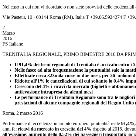
Nel caso in cui non vi ricordate o non siete provvisti delle credenziali
V.le Pasteur, 10 - 00144 Roma (RM), Italia T +39.06.5924274 F +39.
2
Marzo
2016
FS Italiane
TRENITALIA REGIONALE, PRIMO BIMESTRE 2016 DA PRI
Il 91,4% dei treni regionali di Trenitalia è arrivato entro i 
Nelle fasce ad alta frequentazione la puntualità sale la mat
Effettuate circa 323mila corse in due mesi, per 26 milioni d
Ridotte all’1% le cancellazioni, di cui soltanto lo 0,4% impu
Crescono del 4% i ricavi da mercato (biglietti e abbonamenti
antievasione intrapresa da alcuni mesi
Le performance di Trenitalia Regionale sono tra le migliori 
prestazioni di alcune compagnie regionali del Regno Unito
Roma, 2 marzo 2016
Performance di eccellenza in ambito europeo: puntualità reale
91,4%,
anni fa;
ricavi da mercato in crescita del 4%
rispetto al 2015, dovut
all’evasione
;
aumento dello 0,52% dei passeggeri trasportati;
indi