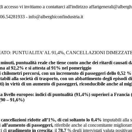
 di accesso vi invitiamo a contattarci all'indirizzo affarigenerali@albergh
06.54281933 - info@alberghiconfindustria.it
MATO: PUNTUALITA’ AL 91,4%, CANCELLAZIONI DIMEZZAT
5 minuti, puntualità reale che tiene conto anche dei ritardi causati d
tina al 92,2% e si attesta al 91% nel pomeriggio
i chilometri percorsi, con un incremento di passeggeri dello 0,52 %
tabili alla società di trasporto, con un abbattimento degli episodi d
) in virtù di un aumento di passeggeri, riconducibile anche al migl
a livello europeo: indici di puntualità (91,4%) superiori a Francia 
 (90 – 91,6%)
cancellazioni ridotte all’1%, di cui soltanto lo 0,4%
imputabili alla 
i
all’aumento di passeggeri,
riferibile anche al concomitante
miglioram
ci di
gradimento in crescita
: il
78,7
% degli intervistati valuta positiv