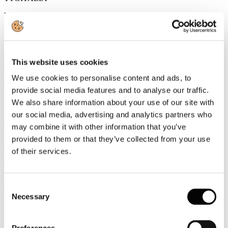
Boom per il turismo calcistico, tifosi negli stadi italiani di 75
diverse nazionalità
TRAVELNOSTOP
50 mln per la sicurezza dei musei e un piano per sistemi
vigilanza
This website uses cookies
TRAVELNOSTOP
We use cookies to personalise content and ads, to
Trivago, nel 2015 i prezzi degli hotel italiani a +10%
provide social media features and to analyse our traffic.
WEBITMAG
We also share information about your use of our site with
Eurostat: Italia terza in Ue per il numero di notti dopo Spagna
our social media, advertising and analytics partners who
e Francia
may combine it with other information that you’ve
WEBITMAG
provided to them or that they’ve collected from your use
Tutte le informazioni sono consultabili all'indirizzo
of their services.
www.alberghiconfindustria.it
Per accedere in automatico alle informazioni della Newsletter
cliccando direttamente sulla notizia prescelta è necessario per la
Consent
prima volta salvare Username e Password utilizzando il flag
Necessary
Selection
"memorizza i dati di accesso".
Nel caso in cui non vi ricordate o non siete provvisti delle