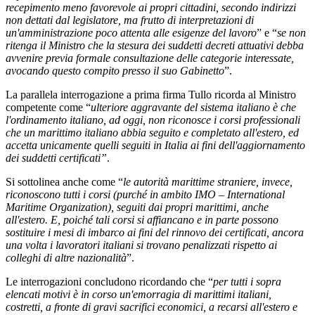
recepimento meno favorevole ai propri cittadini, secondo indirizzi
non dettati dal legislatore, ma frutto di interpretazioni di
un'amministrazione poco attenta alle esigenze del lavoro
” e “
se non
ritenga il Ministro che la stesura dei suddetti decreti attuativi debba
avvenire previa formale consultazione delle categorie interessate,
avocando questo compito presso il suo Gabinetto
”.
La parallela interrogazione a prima firma Tullo ricorda al Ministro
competente come “
ulteriore aggravante del sistema italiano è che
l'ordinamento italiano, ad oggi, non riconosce i corsi professionali
che un marittimo italiano abbia seguito e completato all'estero, ed
accetta unicamente quelli seguiti in Italia ai fini dell'aggiornamento
dei suddetti certificati”
.
Si sottolinea anche come “
le autorità marittime straniere, invece,
riconoscono tutti i corsi (purché in ambito IMO – International
Maritime Organization), seguiti dai propri marittimi, anche
all'estero. E, poiché tali corsi si affiancano e in parte possono
sostituire i mesi di imbarco ai fini del rinnovo dei certificati, ancora
una volta i lavoratori italiani si trovano penalizzati rispetto ai
colleghi di altre nazionalità
”.
Le interrogazioni concludono ricordando che “
per tutti i sopra
elencati motivi è in corso un'emorragia di marittimi italiani,
costretti, a fronte di gravi sacrifici economici, a recarsi all'estero e