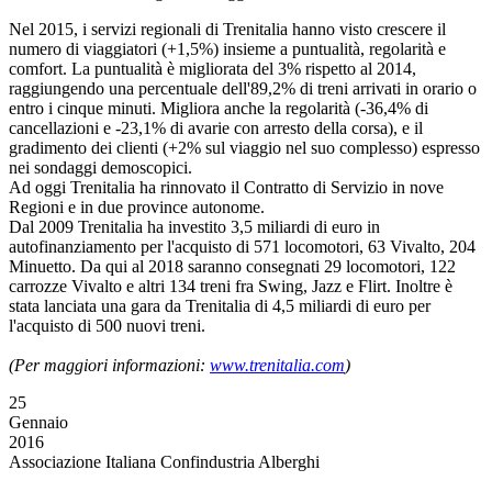
Nel 2015, i servizi regionali di Trenitalia hanno visto crescere il
numero di viaggiatori (+1,5%) insieme a puntualità, regolarità e
comfort. La puntualità è migliorata del 3% rispetto al 2014,
raggiungendo una percentuale dell'89,2% di treni arrivati in orario o
entro i cinque minuti. Migliora anche la regolarità (-36,4% di
cancellazioni e -23,1% di avarie con arresto della corsa), e il
gradimento dei clienti (+2% sul viaggio nel suo complesso) espresso
nei sondaggi demoscopici.
Ad oggi Trenitalia ha rinnovato il Contratto di Servizio in nove
Regioni e in due province autonome.
Dal 2009 Trenitalia ha investito 3,5 miliardi di euro in
autofinanziamento per l'acquisto di 571 locomotori, 63 Vivalto, 204
Minuetto. Da qui al 2018 saranno consegnati 29 locomotori, 122
carrozze Vivalto e altri 134 treni fra Swing, Jazz e Flirt. Inoltre è
stata lanciata una gara da Trenitalia di 4,5 miliardi di euro per
l'acquisto di 500 nuovi treni.
(Per maggiori informazioni:
www.trenitalia.com
)
25
Gennaio
2016
Associazione Italiana Confindustria Alberghi