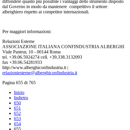
diffondere quanto più possibile i vantaggi dello strumento disposto
dal Governo in modo da mantenere competitivo il settore
alberghiero rispetto ai competitor internazionali.
Per maggiori informazioni:
Relazioni Esterne
ASSOCIAZIONE ITALIANA CONFINDUSTRIA ALBERGHI
Viale Pasteur, 10 - 00144 Roma
tel. +39.06.5924274 cell. +39.338.3132093
fax +39.06.54281933
http://www.alberghiconfindustria.it |
relazioniesterne@alberghiconfindustria.it
Pagina 655 di 765
Inizio
Indietro
650
651
652
653
654
655