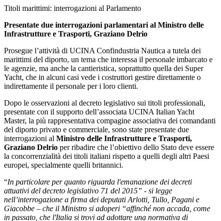
Titoli marittimi: interrogazioni al Parlamento
Presentate due interrogazioni parlamentari al Ministro delle
Infrastrutture e Trasporti, Graziano Delrio
Prosegue l’attività di UCINA Confindustria Nautica a tutela dei
marittimi del diporto, un tema che interessa il personale imbarcato e
le agenzie, ma anche la cantieristica, soprattutto quella dei Super
Yacht, che in alcuni casi vede i costruttori gestire direttamente o
indirettamente il personale per i loro clienti.
Dopo le osservazioni al decreto legislativo sui titoli professionali,
presentate con il supporto dell’associata UCINA Italian Yacht
Master, la più rappresentativa compagine associativa dei comandanti
del diporto privato e commerciale, sono state presentate due
interrogazioni al
Ministro delle Infrastrutture e Trasporti,
Graziano Delrio
per ribadire che l’obiettivo dello Stato deve essere
la concorrenzialità dei titoli italiani rispetto a quelli degli altri Paesi
europei, specialmente quelli britannici.
“
In particolare per quanto riguarda l'emanazione dei decreti
attuativi del decreto legislativo 71 del 2015” - si legge
nell’interrogazione a firma dei deputati Arlotti, Tullo, Pagani e
Giacobbe – che il Ministro si adoperi “affinché non accada, come
in passato, che l'Italia si trovi ad adottare una normativa di