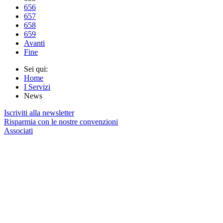
656
657
658
659
Avanti
Fine
Sei qui:
Home
I Servizi
News
Iscriviti alla newsletter
Risparmia con le nostre convenzioni
Associati