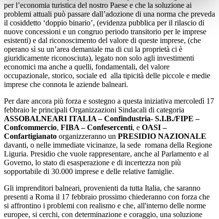
per l’economia turistica del nostro Paese e che la soluzione ai
problemi attuali può passare dall’adozione di una norma che preveda
il cosiddetto ‘doppio binario’, (evidenza pubblica per il rilascio di
nuove concessioni e un congruo periodo transitorio per le imprese
esistenti) e dal riconoscimento del valore di queste imprese, (che
operano sì su un’area demaniale ma di cui la proprietà ci è
giuridicamente riconosciuta), legato non solo agli investimenti
economici ma anche a quelli, fondamentali, del valore
occupazionale, storico, sociale ed alla tipicità delle piccole e medie
imprese che connota le aziende balneari.
Per dare ancora più forza e sostegno a questa iniziativa mercoledì 17
febbraio le principali Organizzazioni Sindacali di categoria
ASSOBALNEARI ITALIA – Confindustria-
S.I.B./FIPE –
Confcommercio
,
FIBA – Confesercenti
, e
OASI –
Confartigianato
organizzeranno un
PRESIDIO NAZIONALE
davanti, o nelle immediate vicinanze, la sede romana della Regione
Liguria. Presidio che vuole rappresentare, anche al Parlamento e al
Governo, lo stato di esasperazione e di incertezza non più
sopportabile di 30.000 imprese e delle relative famiglie.
Gli imprenditori balneari, provenienti da tutta Italia, che saranno
presenti a Roma il 17 febbraio prossimo chiederanno con forza che
si affrontino i problemi con realismo e che, all'interno delle norme
europee, si cerchi, con determinazione e coraggio, una soluzione