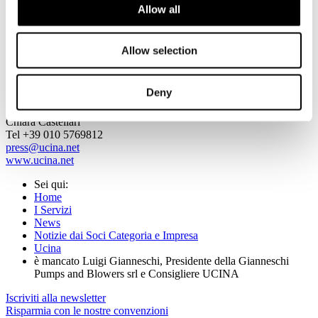
Allow all
Il Presidente, il Consiglio, il Direttore con tutto il personale di
UCINA Confindustria Nautica si uniscono al dolore dei famigliari e
salutano con grande affetto il caro Luigi.
Allow selection
Genova, 26 aprile 2016
Contatti:
Deny
UCINA Confindustria Nautica - Ufficio Stampa
Chiara Castellari
Tel +39 010 5769812
press@ucina.net
www.ucina.net
Sei qui:
Home
I Servizi
News
Notizie dai Soci Categoria e Impresa
Ucina
è mancato Luigi Gianneschi, Presidente della Gianneschi
Pumps and Blowers srl e Consigliere UCINA
Iscriviti alla newsletter
Risparmia con le nostre convenzioni