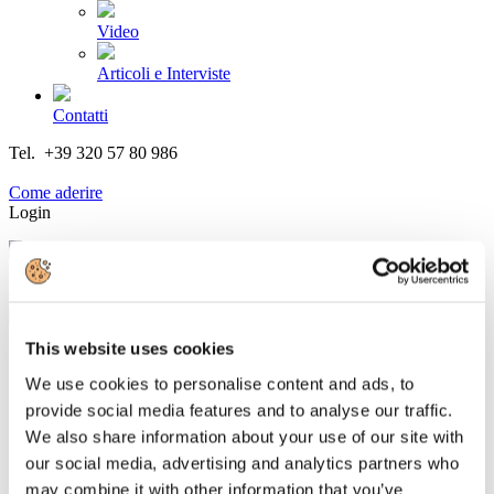
Video
Articoli e Interviste
Contatti
Tel. +39 320 57 80 986
Email segreteria@federturismo.it
Come aderire
Login
Cerca...
This website uses cookies
We use cookies to personalise content and ads, to
è mancato Luigi Gianneschi, Presidente
provide social media features and to analyse our traffic.
della Gianneschi Pumps and Blowers srl e
We also share information about your use of our site with
our social media, advertising and analytics partners who
Consigliere UCINA
may combine it with other information that you’ve