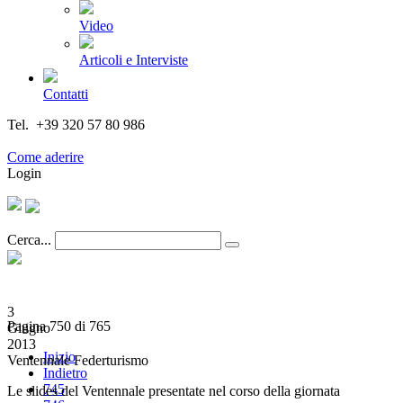
Video
Articoli e Interviste
Contatti
Tel. +39 320 57 80 986
Email segreteria@federturismo.it
Come aderire
Login
Cerca...
3
Pagina 750 di 765
Giugno
2013
Inizio
Ventennale Federturismo
Indietro
745
Le slides del Ventennale presentate nel corso della giornata