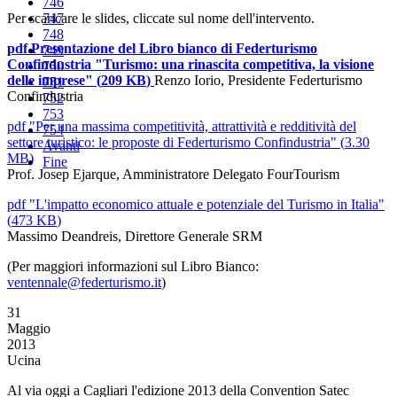
746
Per scaricare le slides, cliccate sul nome dell'intervento.
747
748
pdf
Presentazione del Libro bianco di Federturismo
749
Confindustria "Turismo: una rinascita competitiva, la visione
750
delle imprese"
(
209 KB
)
Renzo Iorio, Presidente Federturismo
751
Confindustria
752
753
pdf
"Per una massima competitività, attrattività e redditività del
754
settore turistico: le proposte di Federturismo Confindustria"
(
3.30
Avanti
MB
)
Fine
Prof. Josep Ejarque, Amministratore Delegato FourTourism
pdf
"L'impatto economico attuale e potenziale del Turismo in Italia"
(
473 KB
)
Massimo Deandreis, Direttore Generale SRM
(Per maggiori informazioni sul Libro Bianco:
ventennale@federturismo.it
)
31
Maggio
2013
Ucina
Al via oggi a Cagliari l'edizione 2013 della Convention Satec