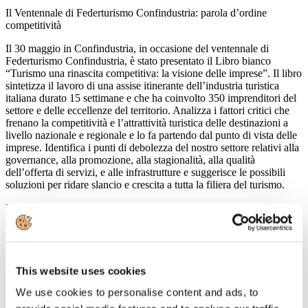
Il Ventennale di Federturismo Confindustria: parola d’ordine
competitività
Il 30 maggio in Confindustria, in occasione del ventennale di
Federturismo Confindustria, è stato presentato il Libro bianco
“Turismo una rinascita competitiva: la visione delle imprese”. Il libro
sintetizza il lavoro di una assise itinerante dell’industria turistica
italiana durato 15 settimane e che ha coinvolto 350 imprenditori del
settore e delle eccellenze del territorio. Analizza i fattori critici che
frenano la competitività e l’attrattività turistica delle destinazioni a
livello nazionale e regionale e lo fa partendo dal punto di vista delle
imprese. Identifica i punti di debolezza del nostro settore relativi alla
governance, alla promozione, alla stagionalità, alla qualità
dell’offerta di servizi, e alle infrastrutture e suggerisce le possibili
soluzioni per ridare slancio e crescita a tutta la filiera del turismo.
Leggi tutto...
15
Maggio
2013
Confindustria Nord Sardegna
This website uses cookies
Seminario sul turismo
We use cookies to personalise content and ads, to