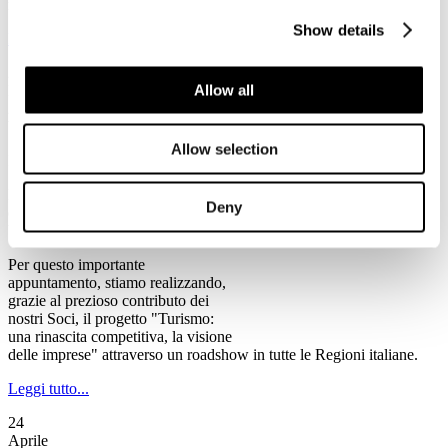
rischio chiusura, tra cui alcune anche di rilevanza storica".
Show details
Leggi tutto...
2
Allow all
Maggio
2013
Ventennale Federturismo
Allow selection
Il Programma del Ventennale di Federturismo
Federturismo Confindustria celebra
Deny
quest’anno il suo primo
Ventennale.
Per questo importante
appuntamento, stiamo realizzando,
grazie al prezioso contributo dei
nostri Soci, il progetto "Turismo:
una rinascita competitiva, la visione
delle imprese" attraverso un roadshow in tutte le Regioni italiane.
Leggi tutto...
24
Aprile