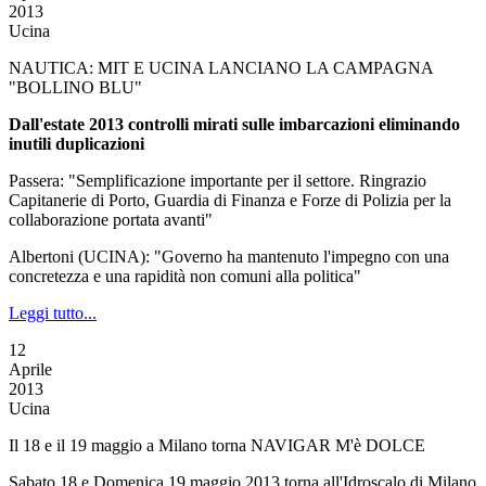
2013
Ucina
NAUTICA: MIT E UCINA LANCIANO LA CAMPAGNA
"BOLLINO BLU"
Dall'estate 2013 controlli mirati sulle imbarcazioni eliminando
inutili duplicazioni
Passera: "Semplificazione importante per il settore. Ringrazio
Capitanerie di Porto, Guardia di Finanza e Forze di Polizia per la
collaborazione portata avanti"
Albertoni (UCINA): "Governo ha mantenuto l'impegno con una
concretezza e una rapidità non comuni alla politica"
Leggi tutto...
12
Aprile
2013
Ucina
Il 18 e il 19 maggio a Milano torna NAVIGAR M'è DOLCE
Sabato 18 e Domenica 19 maggio 2013 torna all'Idroscalo di Milano