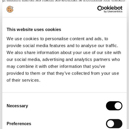
le imprese private del settore del trasporto di passeggeri con autobus.
Leggi tutto...
Covid-19, Vinella (ANAV/Confindustria):
This website uses cookies
necessario compensare perdite di linee
commerciali e trasporto turistico
We use cookies to personalise content and ads, to
provide social media features and to analyse our traffic.
Dettagli
We also share information about your use of our site with
Categoria:
Anav
our social media, advertising and analytics partners who
Pubblicato: 27 Aprile 2020
may combine it with other information that you’ve
Compensare le perdite di fatturato patite dalle imprese di trasporto
provided to them or that they’ve collected from your use
turistico e di linea commerciale a corto e lungo raggio a causa
of their services.
dell’emergenza per il Covid-19: questa la richiesta del Presidente di
ANAV/Confindustria, Giuseppe Vinella, che lancia l’allarme sul
rischio default per molte imprese del settore.
Consent
Leggi tutto...
Necessary
Selection
Garantita l’integrità dei corrispettivi per
le imprese di TPL e trasporto scolastico
Preferences