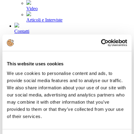
Video
Articoli e Interviste
Contatti
Tel. +39 320 57 80 986
Email segreteria@federturismo.it
Come aderire
Login
This website uses cookies
We use cookies to personalise content and ads, to
Cerca...
provide social media features and to analyse our traffic.
We also share information about your use of our site with
our social media, advertising and analytics partners who
may combine it with other information that you’ve
provided to them or that they’ve collected from your use
Assobalneari Italia: ingiusta la pronuncia
of their services.
della Corte europea di giustizia sulle
concessioni demaniali