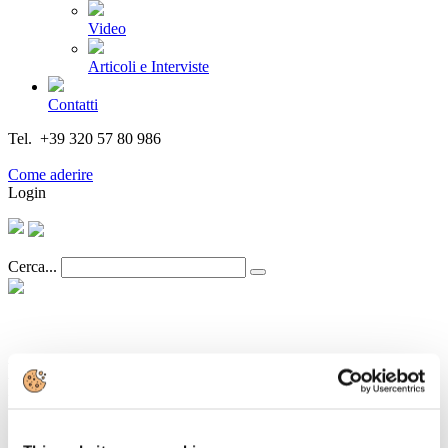
Video
Articoli e Interviste
Contatti
Tel. +39 320 57 80 986
Email segreteria@federturismo.it
Come aderire
Login
Cerca...
Dall' Assemblea di Assomarinas la
richiesta di sciogliere innanzitutto la
questione dell'Iva sui Marina Resort