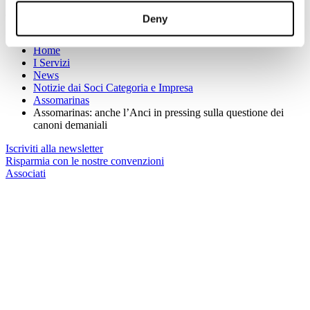
(Per maggiori informazioni:
press@marinas.it
)
Deny
Sei qui:
Home
I Servizi
News
Notizie dai Soci Categoria e Impresa
Assomarinas
Assomarinas: anche l’Anci in pressing sulla questione dei
canoni demaniali
Iscriviti alla newsletter
Risparmia con le nostre convenzioni
Associati