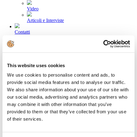
Video
Articoli e Interviste
Contatti
Tel. +39 320 57 80 986
Email segreteria@federturismo.it
Come aderire
Login
This website uses cookies
We use cookies to personalise content and ads, to
Cerca...
provide social media features and to analyse our traffic.
We also share information about your use of our site with
our social media, advertising and analytics partners who
may combine it with other information that you’ve
provided to them or that they’ve collected from your use
Assomarinas: anche l’Anci in pressing
of their services.
sulla questione dei canoni demaniali
Dettagli