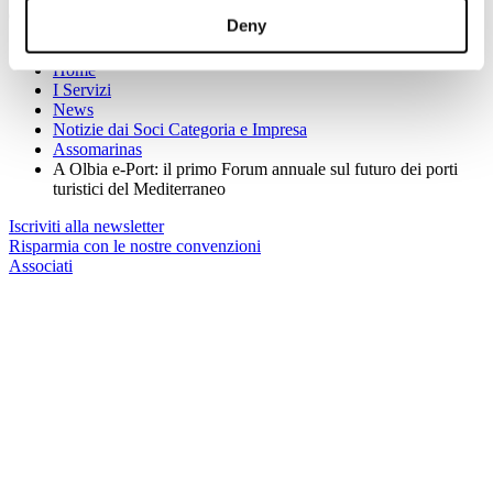
(Per maggiori informazioni:
info@marinas.it
;
www.promopa.it
)
Deny
Sei qui:
Home
I Servizi
News
Notizie dai Soci Categoria e Impresa
Assomarinas
A Olbia e-Port: il primo Forum annuale sul futuro dei porti
turistici del Mediterraneo
Iscriviti alla newsletter
Risparmia con le nostre convenzioni
Associati