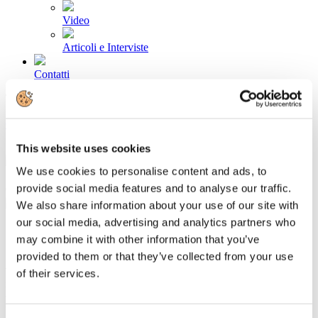
Video
Articoli e Interviste
Contatti
Tel. +39 320 57 80 986
Email segreteria@federturismo.it
Come aderire
Login
This website uses cookies
We use cookies to personalise content and ads, to
provide social media features and to analyse our traffic.
Cerca...
We also share information about your use of our site with
our social media, advertising and analytics partners who
may combine it with other information that you’ve
provided to them or that they’ve collected from your use
A Olbia e-Port: il primo Forum annuale
of their services.
sul futuro dei porti turistici del
Mediterraneo