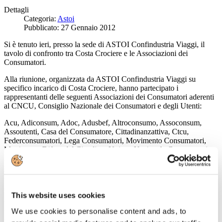
Dettagli
Categoria:
Astoi
Pubblicato: 27 Gennaio 2012
Si è tenuto ieri, presso la sede di ASTOI Confindustria Viaggi, il
tavolo di confronto tra Costa Crociere e le Associazioni dei
Consumatori.
Alla riunione, organizzata da ASTOI Confindustria Viaggi su
specifico incarico di Costa Crociere, hanno partecipato i
rappresentanti delle seguenti Associazioni dei Consumatori aderenti
al CNCU, Consiglio Nazionale dei Consumatori e degli Utenti:
Acu, Adiconsum, Adoc, Adusbef, Altroconsumo, Assoconsum,
Assoutenti, Casa del Consumatore, Cittadinanzattiva, Ctcu,
Federconsumatori, Lega Consumatori, Movimento Consumatori,
Movimento Difesa del Cittadino, Unione Nazionale Consumatori.
Per Costa Crociere erano presenti i rappresentanti della Direzione;
per ASTOI Confindustria Viaggi il Presidente Roberto Corbella, il
Direttore Generale Flavia Franceschini e l’Avv. Alessio Costantini.
L’obiettivo, condiviso da tutti i presenti, è stato quello di trovare
This website uses cookies
soluzioni conciliative e transattive che puntino alla migliore
soddisfazione dei passeggeri coinvolti nella vicenda di Costa
We use cookies to personalise content and ads, to
Concordia, evitando le lungaggini e gli aggravi di spese conseguenti