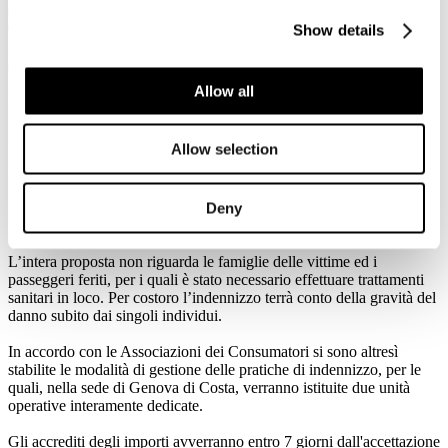
composto da due persone, in aggiunta a quanto sopra elencato, ad
esempio, vedrà quindi riconosciuto un importo forfettario di euro
Show details
22.000, così come un nucleo familiare di due adulti e due bambini
arriverà ad euro 44.000.
Allow all
In concomitanza, la Compagnia avvierà altresì la restituzione di tutti
i beni presenti nelle casseforti delle cabine, ove sia possibile il
recupero.
Allow selection
Inoltre, sempre nell’ottica di rimanere vicini ai consumatori coinvolti
nella vicenda, Costa Crociere ha accettato di avviare uno specifico
programma di assistenza psicologica nei confronti di tutti i
Deny
passeggeri che ne facciano richiesta.
L’intera proposta non riguarda le famiglie delle vittime ed i
passeggeri feriti, per i quali è stato necessario effettuare trattamenti
sanitari in loco. Per costoro l’indennizzo terrà conto della gravità del
danno subito dai singoli individui.
In accordo con le Associazioni dei Consumatori si sono altresì
stabilite le modalità di gestione delle pratiche di indennizzo, per le
quali, nella sede di Genova di Costa, verranno istituite due unità
operative interamente dedicate.
Gli accrediti degli importi avverranno entro 7 giorni dall'accettazione