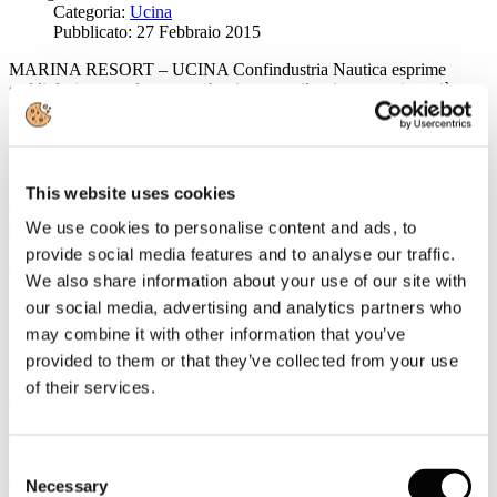
Categoria:
Ucina
Pubblicato: 27 Febbraio 2015
MARINA RESORT – UCINA Confindustria Nautica esprime
soddisfazione per la norma che riconosce il turismo nautico, già
operativa e adottata con soddisfazione dai primi operatori del settore.
L'Agenzia delle Entrate ne chiarisce la portata.
La norma sui Marina resort è stata accolta dal Ministro delle
Infrastrutture e Trasporti, Maurizio Lupi, su proposta di UCINA
This website uses cookies
Confindustria Nautica e inserita nel Decreto Sblocca Italia dello
scorso agosto. Con il supporto dello stesso Lupi e della
We use cookies to personalise content and ads, to
Sottosegretario all'Economia, Paola De Micheli, è stata poi
provide social media features and to analyse our traffic.
confermata nella Legge di stabilità anche per il 2015.
We also share information about your use of our site with
L'Associazione di categoria della filiera nautica ribadisce che la
our social media, advertising and analytics partners who
previsione di legge è pienamente operativa e già applicata dai primi
may combine it with other information that you’ve
gestori portuali.
provided to them or that they’ve collected from your use
Un decreto del Ministero dei Trasporti ha infatti definito la
of their services.
normativa quadro per l'individuazione degli ormeggi che possono
identificarsi come Marina resort e quindi applicare l'IVA al 10%.
Tale decreto (del 3 ottobre 2014, pubblicato sulla GU n. 238 del
13.10.2014), emanato sentito il competente ministero del Turismo è,
Consent
contrariamente a quanto riportato su alcuni organi di stampa,
Necessary
Selection