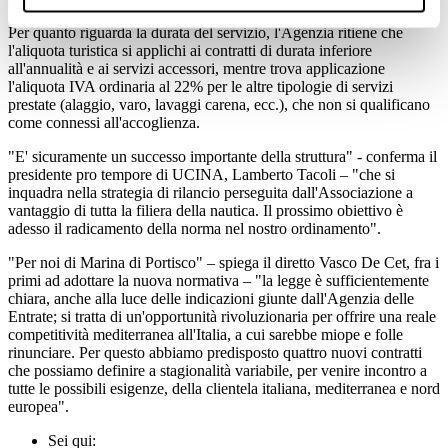
Per quanto riguarda la durata del servizio, l'Agenzia ritiene che
l'aliquota turistica si applichi ai contratti di durata inferiore
all'annualità e ai servizi accessori, mentre trova applicazione
l'aliquota IVA ordinaria al 22% per le altre tipologie di servizi
prestate (alaggio, varo, lavaggi carena, ecc.), che non si qualificano
come connessi all'accoglienza.
"E' sicuramente un successo importante della struttura" - conferma il
presidente pro tempore di UCINA, Lamberto Tacoli – "che si
inquadra nella strategia di rilancio perseguita dall'Associazione a
vantaggio di tutta la filiera della nautica. Il prossimo obiettivo è
adesso il radicamento della norma nel nostro ordinamento".
"Per noi di Marina di Portisco" – spiega il diretto Vasco De Cet, fra i
primi ad adottare la nuova normativa – "la legge è sufficientemente
chiara, anche alla luce delle indicazioni giunte dall'Agenzia delle
Entrate; si tratta di un'opportunità rivoluzionaria per offrire una reale
competitività mediterranea all'Italia, a cui sarebbe miope e folle
rinunciare. Per questo abbiamo predisposto quattro nuovi contratti
che possiamo definire a stagionalità variabile, per venire incontro a
tutte le possibili esigenze, della clientela italiana, mediterranea e nord
europea".
Sei qui: