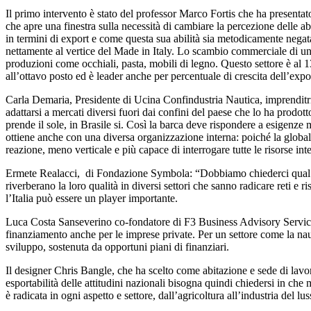
Il primo intervento è stato del professor Marco Fortis che ha present
che apre una finestra sulla necessità di cambiare la percezione delle ab
in termini di export e come questa sua abilità sia metodicamente negata 
nettamente al vertice del Made in Italy. Lo scambio commerciale di unit
produzioni come occhiali, pasta, mobili di legno. Questo settore è al 13
all’ottavo posto ed è leader anche per percentuale di crescita dell’expo
Carla Demaria, Presidente di Ucina Confindustria Nautica, imprenditri
adattarsi a mercati diversi fuori dai confini del paese che lo ha prodo
prende il sole, in Brasile si. Così la barca deve rispondere a esigenze 
ottiene anche con una diversa organizzazione interna: poiché la globali
reazione, meno verticale e più capace di interrogare tutte le risorse int
Ermete Realacci, di Fondazione Symbola: “Dobbiamo chiederci qual è la
riverberano la loro qualità in diversi settori che sanno radicare reti e
l’Italia può essere un player importante.
Luca Costa Sanseverino co-fondatore di F3 Business Advisory Service ha
finanziamento anche per le imprese private. Per un settore come la naut
sviluppo, sostenuta da opportuni piani di finanziari.
Il designer Chris Bangle, che ha scelto come abitazione e sede di lavoro l
esportabilità delle attitudini nazionali bisogna quindi chiedersi in che 
è radicata in ogni aspetto e settore, dall’agricoltura all’industria del lus