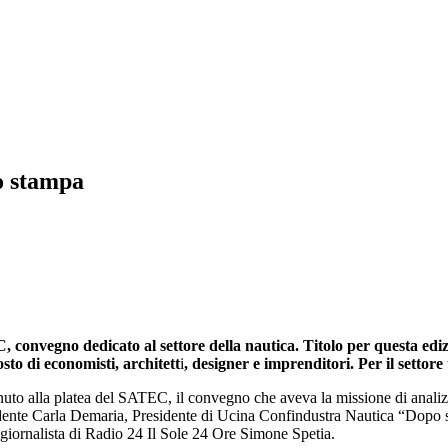
o stampa
, convegno dedicato al settore della nautica. Titolo per questa edi
to di economisti, architett
i
, designer e imprenditori. Per il setto
nuto alla platea del SATEC, il convegno che aveva la missione di analizz
idente Carla Demaria, Presidente di Ucina Confindustra Nautica “Dopo se
 giornalista di Radio 24 Il Sole 24 Ore Simone Spetia.