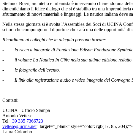
Stefano Boeri, architetto e urbanista è intervenuto chiarendo una dell
dimentichiamo il felice dialogo che si è stabilito tra una imprenditoria 
sfruttamento di nuovi materiali e linguaggi. Le nautica italiana deve saper
Nella stessa giornata si è svolta l’Assemblea dei Soci di UCINA Confin
settori che compongono il diporto e che sarà una delle opportunità di
Ricordiamo ai colleghi che in allegato possono trovare:
-
la ricerca integrale di Fondazione Edison Fondazione Symbola
-
il volume La Nautica In Cifre nella sua ultima edizione redatt
-
le fotografie dell’evento.
-
Il link alla registrazione audio e video integrale del Convegn
Contatti:
UCINA - Ufficio Stampa
Antonio Vettese
Tel
+39 335 7366723
vettese@ucina.net
" target="_blank" style="color: rgb(17, 85, 204);"
Laura Colombo