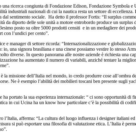
ato una ricerca congiunta di Fondazione Edison, Fondazione Symbola e UC
ilità industriali nazionali di cui la nautica resta un settore di eccellenz
dal sentimento sociale. Ha detto il professor Fortis: “Il surplus commerc
à da diporto delle sole unità a motore entrobordo produce un surplus di 2
esimo posto su oltre 5000 prodotti censiti e in un medagliere dei prodotti
rt con l’undici per cento”.
ce e manager di settore ricorda: “Internazionalizzazione e globalizzazi
tto: io, una signora brasiliana e una cinese possiamo vestire lo stesso A
molto diverse. In questo panorama alle nostre aziende è richiesta una capa
zzazione ha aumentato il numero di variabili, anziché tentare la miglior
erne”.
 missione dell’Italia nel mondo, io credo produrre cose all’ombra dei c
 risorse. Ne è esempio l’abilità dei mobilieri toscani ben presente sugli
 portato la sua esperienza internazionale: “ ci sono opportunità di fin
ica in cui Ucina ha un know how particolare c’è la possibilità di codifi
’Italia, afferma: “La cultura del luogo influenza i designer italiani ed es
misura si può esportare una filosofia di valutazione etica. L’Italia è perme
so”.