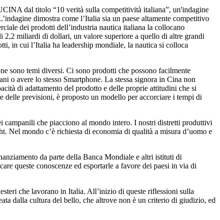
INA dal titolo “10 verità sulla competitività italiana”, un'indagine
a. L’indagine dimostra come l’Italia sia un paese altamente competitivo
iale dei prodotti dell’industria nautica italiana la collocano
,2 miliardi di dollari, un valore superiore a quello di altre grandi
, in cui l’Italia ha leadership mondiale, la nautica si colloca
one sono temi diversi. Ci sono prodotti che possono facilmente
rmani o avere lo stesso Smartphone. La stessa signora in Cina non
cità di adattamento del prodotto e delle proprie attitudini che si
e delle previsioni, è proposto un modello per accorciare i tempi di
ampanili che piacciono al mondo intero. I nostri distretti produttivi
 yacht. Nel mondo c’è richiesta di economia di qualità a misura d’uomo e
anziamento da parte della Banca Mondiale e altri istituti di
care queste conoscenze ed esportarle a favore dei paesi in via di
teri che lavorano in Italia. All’inizio di queste riflessioni sulla
ata dalla cultura del bello, che altrove non è un criterio di giudizio, ed