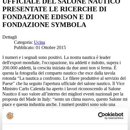
UFFICIALE DEL SALONE NAUTICO
PRESENTATE LE RICERCHE DI
FONDAZIONE EDISON E DI
FONDAZIONE SYMBOLA
Dettagli
Categoria:
Ucina
Pubblicato: 01 Ottobre 2015
I numeri e i segnali sono positivi. La nostra nautica è leader
dell'export mondiale, l'occupazione, tra addetti e indotto, supera i
200.000 addetti, la crescita iniziata da due anni non si ferma. È
questa la fotografia del comparto nautico che esce dalla tavola
rotonda “La nautica a confronto. Le filiere produttive al servizio del
Paese" che ha seguito l'apertura ufficiale del salone nautico. Il Vice
Ministro Carlo Calenda ha aperto i lavori riconoscendo al Salone
Nautico il suo valore all’interno dei migliori eventi nazionali per la
proposta del Made in Italy: “sento un clima nuovo, questo Salone mi
piace e questa industria anche. I numeri positivi sono solo una
frazione di quello che si può fare”."La competitività è la nostra
grande arma - ha dichiarato Carla Demaria, Presidente di UCINA
Confindustria nautica - E dobbiamo dire grazie a vari alleati per i
buoni risultati che abbiamo ottenuto: il mercato e i suoi segnali di