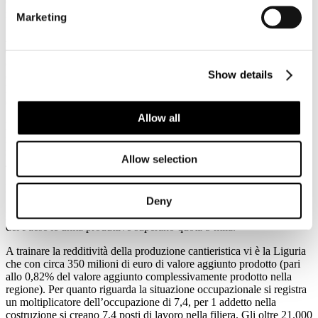
due anni è stata intensa.La ricerca di Fondazione Symbola - "Filiera
nautica. Il sistema produttivo italiano.
Marketing
Analisi dell’indotto economico e occupazionale attivato
dall’industria nautica in Italia" - ha ricostruito la struttura del
comparto. Sono quasi 3.100 le unità produttive impegnate nella
Show details
cantieristica, unità che diventano quasi 18.000 se si considera
l’intero sistema produttivo di fornitura, subfornitura, commercio,
charter, servizi e riparazioni.
Allow all
Le attività economiche legate alla produzione cantieristica sono
numericamente concentrate nel Nord Ovest (con il 33% delle
imprese totali) e del Centro (28%). A seguire il Nord Est, le cui
Allow selection
4.944 unità produttive locali rappresentano il 23% di quelle totali.
Parlando del più ampio sistema produttivo nautico, cioè di tutta la
Deny
filiera, le proporzioni cambiano. In questo caso vi è una ripartizione
piuttosto omogenea fra Nord e Meridione. In tutte e tre le macro aree
del Paese le unità produttive superano quota 5 mila.
A trainare la redditività della produzione cantieristica vi è la Liguria
che con circa 350 milioni di euro di valore aggiunto prodotto (pari
allo 0,82% del valore aggiunto complessivamente prodotto nella
regione). Per quanto riguarda la situazione occupazionale si registra
un moltiplicatore dell’occupazione di 7,4, per 1 addetto nella
costruzione si creano 7,4 posti di lavoro nella filiera. Gli oltre 21.000